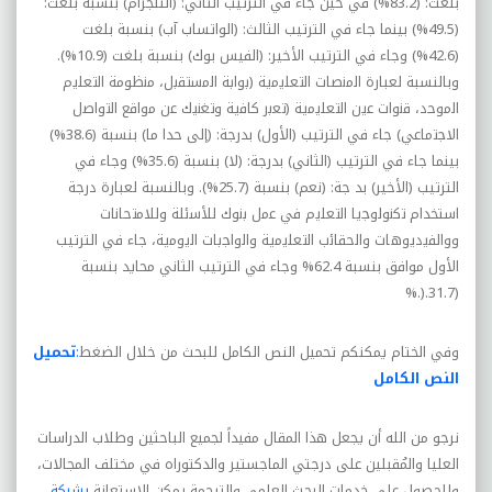
بلغت: (83.2%) في حين جاء في الترتيب الثاني: (التلجرام) بنسبة بلغت:
(49.5%) بينما جاء في الترتيب الثالث: (الواتساب آب) بنسبة بلغت
(42.6%) وجاء في الترتيب الأخير: (الفيس بوك) بنسبة بلغت (10.9%).
وبالنسبة لعبارة اﻟﻣﻧﺻﺎت اﻟﺗﻌﻠ
ﯾ
ﻣ
ﯾ
ﺔ (ﺑواﺑﺔ اﻟﻣﺳﺗﻘﺑل، ﻣﻧظوﻣﺔ اﻟﺗﻌﻠ
ﯾ
م
اﻟﻣوﺣد، ﻗﻧوات ﻋ
ﯾ
ن اﻟﺗﻌﻠ
ﯾ
ﻣ
ﯾ
ﺔ (ﺗﻌﺑر ﻛﺎﻓ
ﯾ
ﺔ وﺗﻐﻧ
ﯾ
ك ﻋن ﻣواﻗﻊ اﻟﺗواﺻل
اﻻﺟﺗﻣﺎﻋﻲ) جاء في الترتيب (الأول) بدرجة: (إلى حدا ما) بنسبة (38.6%)
بينما جاء في الترتيب (الثاني) بدرجة: (لا) بنسبة (35.6%) وجاء في
الترتيب (الأخير) بد جة: (نعم) بنسبة (25.7%). وبالنسبة لعبارة درجة
استخدام ﺗﻛﻧوﻟوﺟ
ﯾ
ﺎ اﻟﺗﻌﻠ
ﯾ
م ﻓﻲ ﻋﻣل ﺑﻧوك ﻟﻸﺳﺋﻠﺔ وﻟﻼﻣﺗﺣﺎﻧﺎت
وواﻟﻔ
ﯾ
د
ﯾ
و
ھ
ﺎت واﻟﺣﻘﺎﺋب اﻟﺗﻌﻠ
ﯾ
ﻣ
ﯾ
ﺔ واﻟواﺟﺑﺎت اﻟ
ﯾ
وﻣ
ﯾ
ﺔ، جاء في الترتيب
الأول موافق بنسبة 62.4% وجاء في الترتيب الثاني محايد بنسبة
%.).
(31.7
وفي الختام يمكنكم تحميل النص الكامل للبحث من خلال الضغط
:
تحميل
النص الكامل
نرجو من الله أن يجعل هذا المقال مفيداً لجميع الباحثين وطلاب الدراسات
العليا والمُقبلين على درجتي الماجستير والدكتوراه في مختلف المجالات،
وللحصول على خدمات البحث العلمي والترجمة يمكن الاستعانة
بشركة