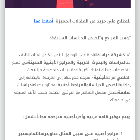
للاطلاع على مزيد من المقالات المميزة:
أضغط هنا
توفير المراجع وتلخيص الدراسات السابقة
:
تملك
شركة دراسة
القدرة على الوصول للنص الكامل لمئات الآلاف
من
الدراسات والبحوث العربية والمراجع الأجنبية الحديثة
في جميع
التخصصات وبذلك تمتلك أكبر قاعدة بيانات متخصصة في
البحث
العلمي
(مراجع
أجنبية
– مترجم عناوينها إلى العربية)، بالإضافة إلى
إمكانية
تلخيص الدراسات
و
المراجعالأجنبية
المختارة بصيغة
دراسات
سابقة
بشكل مكتمل العناصر مع التوثيق الصحيح حسب الآلية المتبعة
في جامعتك.
ويتم توفير قامة عربية وأخرىأجنبية مترجمة مجاناًتشمل:
مراجع أجنبية على سبيل المثال عناوينرسائلماجستير