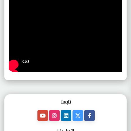
تابعنـا