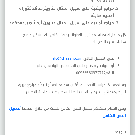
أجنبية حديثة
مراجع أجنبية على سبيل المثال عناوينرسائلدكتوراة
أجنبية حديثة
مراجع أجنبية على سبيل المثال عناوين أبحاثأجنبيةمحكمة
كل ما عليك فعله هو " إرسالعنوانالبحث" الخاص بك بشكل واضح
شاملمتغيراتالبحثإما:
على الايميل التالي
:
info@drasah.com
أو التواصل معنا وطلب الخدمة عبر الواتساب على
الرقم
00966560972772
وسنجمع لكالدراساتالأحدث والأقرب سواءمراجع أجنبيةأو مراجع عربية
لموضوعبحثكوسنترجم لك بياناتها لنسهل عليك علمية الاختيار
وفي الختام يمكنكم تحميل النص الكامل للبحث من خلال الضغط
:
تحميل
النص الكامل
تنويه
: