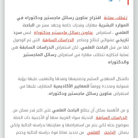
تتطلب عملية
اقتراح عناوين رسائل ماجستير ودكتوراه
في
الموارد البشرية
مهارات وقدرات خاصة وجهد مميز من
الباحث
العلمي
،
استعراض
عناوين رسائل ماجستير ودكتوراه
ليس
سرد
تاريخي
عشوائي لنتائج وعناصر
الدراسات السابقة
التي تم الوصول
لها من قبل
الباحث العلمي
، لكن
استعراض
الدراسات السابقة
هي
عملية ابتكاريه تتطلب مهارة في استعراض
رسائل الماجستير
والدكتوراه
بالشكل المنهجي السليم وتصنيفها ونقدها والتعقيب عليها برؤية
شمولية ومحددة ووفقاً
للمعايير الأكاديمية
المتعارف عليها في
استعراض
عناوين رسائل ماجستير ودكتوراه
.
و من الأهمية بمكان أن يطلع
الباحث
العلمي
على اكبر قدر ممكن من
الدراسات السابقة
الحديثة سواء العربية منها أو الأجنبية ذات الصلة
بموضوع بحثه لكي يتم من استعراضها و مقارنتها بدراسته الحالية ولكي
يتمكن
الباحث
العلمي
من تحديد نقاط قوة دراسته الحالية وحجم