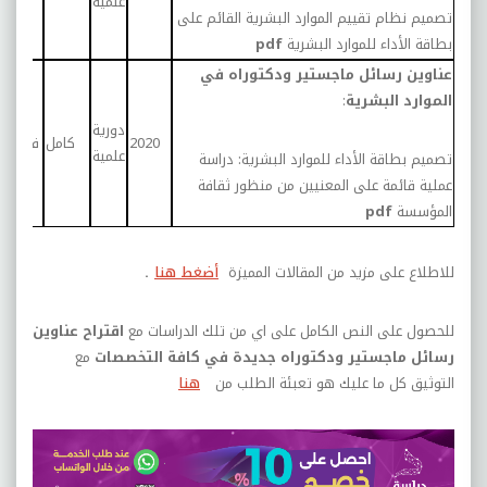
علمية
البش
تصميم نظام تقييم الموارد البشرية القائم على
بطاقة الأداء للموارد البشرية
pdf
عناوين رسائل ماجستير ودكتوراه في
الموارد البشرية
:
العام
دورية
2020
كامل
في المو
علمية
تصميم بطاقة الأداء للموارد البشرية: دراسة
البش
عملية قائمة على المعنيين من منظور ثقافة
المؤسسة
pdf
للاطلاع على مزيد من المقالات المميزة
أضغط هنا
.
للحصول على النص الكامل على اي من تلك الدراسات مع
اقتراح عناوين
رسائل ماجستير ودكتوراه جديدة في كافة التخصصات
مع
التوثيق كل ما عليك هو تعبئة الطلب من
هنا