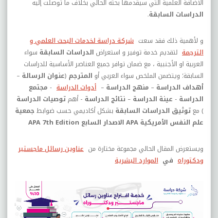
الاضافة العلمية التي سيقدمها بحثه الحالي بخلاف ما توصلت إليه
الدراسات السابقة
.
و لأهمية ذلك فقد سعت
شركة دراسة لخدمات البحث العلمي و
الترجمة
لتقديم خدمة توفير و استعراض
الدراسات السابقة
سواء
العربية او الأجنبية
، مع ضمان توافر جميع العناصر الأساسية للدراسات
السابقة؛ ويتضمن الملخص سواء العربي أو
المترجم
(
عنوان الرسالة
–
أهداف الدراسة
–
منهج الدراسة
–
أدوات الدراسة
-
مجتمع
الدراسة
-
عينة الدراسة
–
نتائج الدراسة
- أهم
توصيات الدراسة
) مع
توثيق الدراسات السابقة
بشكل أكاديمي حسب ضوابط
جمعية
علم النفس الأمريكية
APA
الاصدار السابع
APA 7th Edition
ويستعرض المقال الحالي مجموعة مختارة من
عناوين رسائل ماجستير
ودكتوراه
في
الموارد البشرية