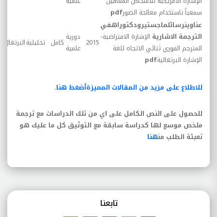
الإشارة الأمريكية للأشخاص المعاقين
علمية
سمعياً باستخدام معالجة الصور
pdf
عناوينرسائلماجستيرودكتوراهفي
الترجمة الاشارية
الإشارة الافتراضية-
دورية
2015
كامل
تحليلية
البرتغال
المترجم الفوري ثنائي الاتجاه للغة
علمية
الإشارة البرتغالية
pdf
للاطلاع على مزيد من المقالات المميزة
أضغط هنا
.
للحصول على النص الكامل على اي من تلك الدراسات مع ترجمة
ملخص موسع لها كدراسة سابقة مع التوثيق كل ما عليك هو
تعبئة الطلب من
هنا
تابعنـا