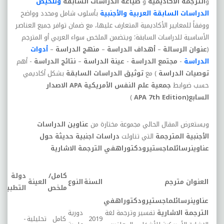
و
الترجمة الأكاديمية
و
صياغة الدراسات السابقة
وتلخيص
الدراسات السابقة
العربية والأجنبية
بأسلوب شامل ومحدد وواضح
ووفقاً للمعايير الأكاديمية المتعارف عليها، مع ضمان توافر جميع العناصر
الأساسية للدراسات السابقة؛ ويتضمن الملخص سواء العربي أو المترجم
(
عنوان الرسالة
–
أهداف الدراسة
–
منهج الدراسة
–
أدوات
الدراسة
-
مجتمع الدراسة
-
عينة الدراسة
–
نتائج الدراسة
- أهم
توصيات الدراسة
) مع
توثيق الدراسات السابقة
بشكل أكاديمي
حسب ضوابط
جمعية علم النفس الأمريكية
APA
الاصدار
السابع(
APA 7th Edition
)
ويستعرض المقال الحالي مجموعة مختارة من
عناوين الدراسات
الأجنبية المترجمة
التي
تناولت
دراسات اجنبية حديثة حول
عناوينرسائلماجستيرودكتوراه
في
الترجمة الاشارية
كامل/
دولة
العنوان
مترجم
السنة
النوع
العينة
ملخص
التطبيق
عناوينرسائلماجستيرودكتوراهفي
الترجمة الاشارية
تفسير وترجمة لغة
دورية
2019
كامل
تحليلية
-