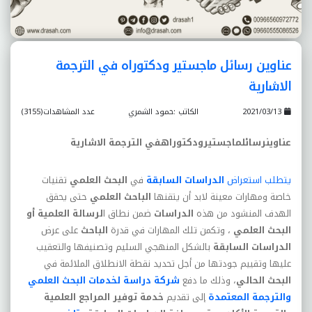
عناوين رسائل ماجستير ودكتوراه في الترجمة
الاشارية
2021/03/13
الكاتب :حمود الشمري
عدد المشاهدات(3155)
عناوينرسائلماجستيرودكتوراهفي
الترجمة الاشارية
يتطلب استعراض
الدراسات السابقة
في
البحث العلمي
تقنيات
خاصة ومهارات معينة لابد أن يتقنها
الباحث العلمي
حتى يحقق
الهدف المنشود من هذه
الدراسات
ضمن نط
اق ا
لرسالة العلمية أو
البحث العلمي
، وتكمن تلك المهارات في قدرة
الباحث
على عرض
الدراسات السابقة
بالشكل المنهجي السليم وتصنيفها والتعقيب
عليها وتقييم جودتها من أجل تحديد نقطة الانطلاق الملائمة في
البحث الحالي
، وذلك ما دفع
شركة دراسة لخدمات
البحث العلمي
والترجمة المعتمدة
إلى تقديم
خدمة توفير المراجع
العلمية