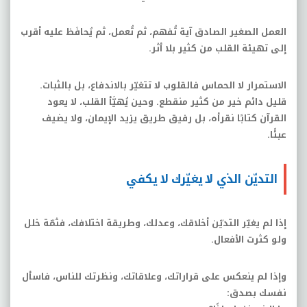
العمل الصغير الصادق آية تُفهم، ثم تُعمل، ثم يُحافَظ عليه أقرب
إلى تهيئة القلب من كثير بلا أثر
.
الاستمرار لا الحماس فالقلوب لا تتغيّر بالاندفاع، بل بالثبات
.
قليل دائم خير من كثير منقطع
.
وحين يُهيَّأ القلب، لا يعود
القرآن كتابًا نقرأه، بل رفيق طريق يزيد الإيمان، ولا يضيف
عبئًا
.
التديّن الذي لا يغيّرك لا يكفي
إذا لم يغيّر التديّن أخلاقك، وعدلك، وطريقة اختلافك، فثمّة خلل
ولو كثرت الأفعال
.
وإذا لم ينعكس على قراراتك، وعلاقاتك، ونظرتك للناس، فاسأل
نفسك بصدق
: