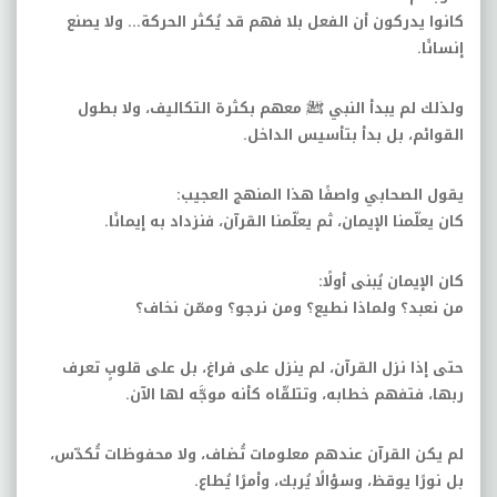
كانوا يدركون أن الفعل بلا فهم قد يُكثر الحركة… ولا يصنع
إنسانًا
.
ولذلك لم يبدأ النبي ﷺ معهم بكثرة التكاليف، ولا بطول
القوائم، بل بدأ بتأسيس الداخل
.
يقول الصحابي واصفًا هذا المنهج العجيب
:
كان يعلّمنا الإيمان، ثم يعلّمنا القرآن، فنزداد به إيمانًا
.
كان الإيمان يُبنى أولًا
:
من نعبد؟ ولماذا نطيع؟ ومن نرجو؟ وممّن نخاف؟
حتى إذا نزل القرآن، لم ينزل على فراغ، بل على قلوبٍ تعرف
ربها، فتفهم خطابه، وتتلقّاه كأنه موجَّه لها الآن
.
لم يكن القرآن عندهم معلومات تُضاف، ولا محفوظات تُكدّس،
بل نورًا يوقظ، وسؤالًا يُربك، وأمرًا يُطاع
.