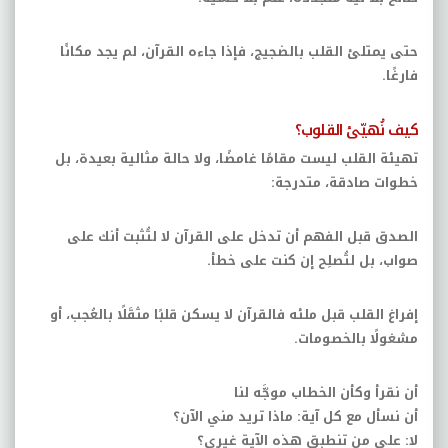
حتى يمتلئ القلب بالضجيج، فإذا جاءه القرآن، لم يجد مكانًا
فارغًا
.
كيف نُهيّئ القلوب؟
تهيئة القلب ليست مقامًا غامضًا، ولا حالة مثالية بعيدة، بل
خطوات صادقة، متدرجة
:
الصدق قبل الفهم أن تدخل على القرآن لا لتُثبت أنك على
صواب، بل لتُصلِح إن كنت على خطأ
.
إفراغ القلب قبل ملئه فالقرآن لا يسكن قلبًا مثقَلًا بالعُجب، أو
مشغولًا بالخصومات
.
أن نقرأ وكأن الخطاب موجَّه لنا
أن نسأل مع كل آية
:
ماذا تريد مني الآن؟
لا: على من تنطبق هذه الآية غيري؟