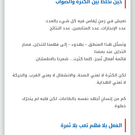
حين نخلط بين الكثرة والصواب
نعيش في زمنٍ يُقاس فيه كل شيء بالعدد
:
عدد الإنجازات، عدد المتابعين، عدد النتائج
.
وتسلّل هذا المنطق – بهدوء – إلى فهمنا للتديّن، فصار
التديّن عند بعضنا
قائمة أفعال تُنجز، كلما كثرت… شعرنا بالاطمئنان
.
لكن الكثرة لا تعني الصحة، والانشغال لا يعني القرب، والحركة
لا تعني الهداية
.
كم من إنسانٍ أجهد نفسه بالطاعات، لكن قلبه لم يتحرّك
خطوة
.
الفعل بلا فهم تعب بلا ثمرة