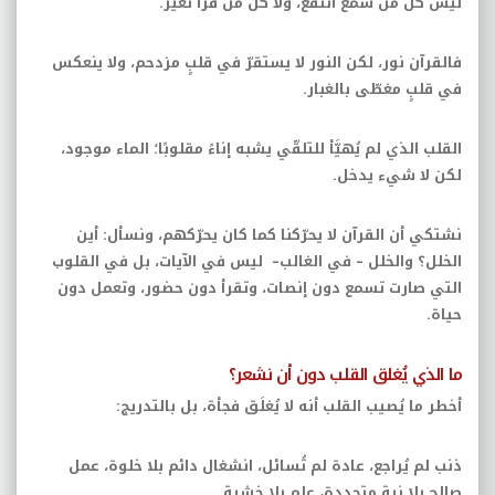
ليس كل من سمع انتفع، ولا كل من قرأ تغيّر
.
فالقرآن نور، لكن النور لا يستقرّ في قلبٍ مزدحم، ولا ينعكس
في قلبٍ مغطّى بالغبار
.
القلب الذي لم يُهيَّأ للتلقّي يشبه إناءً مقلوبًا؛ الماء موجود،
لكن لا شيء يدخل
.
نشتكي أن القرآن لا يحرّكنا كما كان يحرّكهم، ونسأل: أين
الخلل؟ والخلل – في الغالب
–
ليس في الآيات، بل في القلوب
التي صارت تسمع دون إنصات، وتقرأ دون حضور، وتعمل دون
حياة
.
ما الذي يُغلق القلب دون أن نشعر؟
أخطر ما يُصيب القلب أنه لا يُغلَق فجأة، بل بالتدريج
:
ذنب لم يُراجع، عادة لم تُسائل، انشغال دائم بلا خلوة، عمل
صالح بلا نية متجددة، علم بلا خشية
.