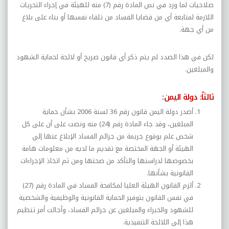
صلاحيات لما ورد في نص المادة رقم (7) منه للهيئة في إجراء التحريات
اللازمة لمتابعة أي من قضايا الفساد من تلقاء نفسها أو بناء على بلاغ
من أي جهة.
لكن في هذا الصدد لم يتم ذكر أي قانون صريح أو لائحة لحماية الشهود
والمبلغين.
ثالثاً: دولة اليمن:
أصدر دولة اليمن قانون رقم 36 لسنة 2006 بشأن حماية
المبلغين، وقد جاء المادة رقم (24) منه ونصت على أن على كل
شخص علم بوقوع جريمة من جرائم الفساد الإبلاغ عنها إلي
الهيئة أو الجهة المختصة مع تقديم ما لديه من معلومات هامة
بخصوصها لدراستها والتأكد من صحتها ومن ثم اتخاذ الإجراءات
القانونية بشأنها.
ألزم القانون الهيئة العليا لمكافحة الفساد في المادة رقم (27)
في نفس القانون بتوفير الحماية القانونية والوظيفية والشخصية
للشهود والخبراء والمبلغين عن جرائم الفساد، وأحالت أمر تنظيم
هذا إلى اللائحة التنفيذية.