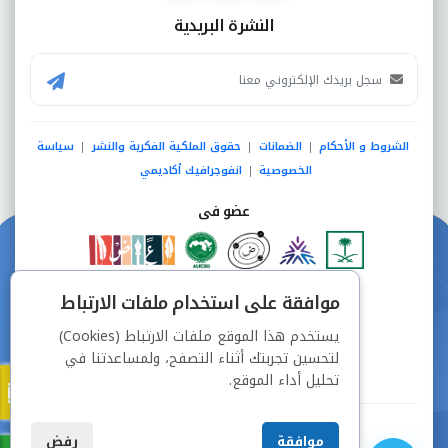
النشرة البريدية
الشروط و الأحكام
الضمانات
حقوق الملكية الفكرية والنشر
سياسة
|
|
|
الخصوصية
انفوجرافيك أكاديمي
|
عضو فى
دفع آمن من خلال
موافقة على استخدام ملفات الارتباط
يستخدم هذا الموقع ملفات الارتباط (Cookies)
لتحسين تجربتك أثناء التصفح، ولمساعدتنا في
تحليل أداء الموقع.
جميع الحقوق محفوظة © شركة دراسة
موافقة
رفض