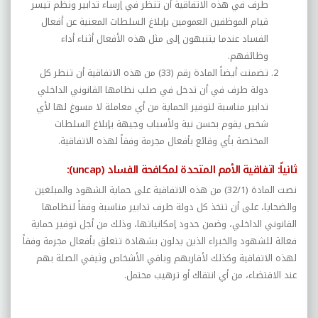
طرف في هذه الاتفاقية أن تنظر في إرساء تدابير ونظم تيسر
قيام الموظفين العمومين بإبلاغ السلطات المعنية عن أفعال
الفساد عندما يتنبهون إلى مثل هذه الأفعال أثناء أداء
وظائفهم.
تضمنت أيضاً المادة رقم (33) من هذه الاتفاقية أن تنظر كل
دولة طرف في أن تدخل في صلب نظامها القانوني الداخلي
تدابير مناسبة لتوفير الحماية من أي معاملة لا مسوغ لها لأي
شخص يقوم بحسن نية ولأسباب وجيهة بإبلاغ السلطات
المختصة بأي وقائع بأفعال مجرمة وفقاً لهذه الاتفاقية.
ثانياً: اتفاقية الأمم المتحدة لمكافحة الفساد (
uncap
):
نصت المادة (32/1) من هذه الاتفاقية على حماية الشهود والمبلغين
والضحايا، على أن تتخذ كل دولة طرف تدابير مناسبة وفقاً لنظامها
القانوني الداخلي، وضمن حدود إمكانياتها، وذلك من أجل توفير حماية
فعالة للشهود والخبراء الذين يدلون بشهادة تتعلق بأفعال مجرمة وفقاً
لهذه الاتفاقية وكذلك لأقاربهم وباقي الأشخاص وثيقي الصلة بهم
عند الاقتضاء، من أي انتقاك أو ترهيب محتمل.