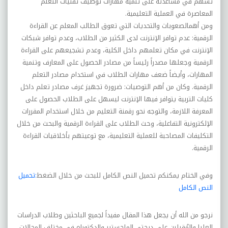
تسهم في مساعدته على تنمية مهارات توظيف تقنيات التعلم
المعاصرة في العملية التعليمية
.
ومن أهم
الصعوبات والتحديات التي تعوق الطالب المعلم عن القراءة
الرقمية: عدم توافر الإنترنت لدى الکثير من الطلاب، وعدم توافر شبکات
الإنترنت في مکان تعلمهم داخل الکلية، وعدم تشجيعهم على القراءة
الرقمية وجعلها مصدراً رئيساً من مصادر الحصول على المعارف وتنمية
المهارات، وأيضاً ضعف مهارات الطلاب في استخدام مصادر التعلم
الرقمية. وکان من أهم التوصيات: ضرورة تجهيز غرف مصادر تعلم داخل
کليات التربية يتوافر فيها الإنترنت ليسهل على الطلاب الحصول على
المعرفة اللازمة، والتوجه نحو رقمنة التعليم من خلال استخدام المقررات
الإلکترونية التفاعلية، وحث الطلاب على القراءة الرقمية والبحث من خلال
التکليفات المصاحبة للعملية التعليمية، مع توعيتهم بأخلاقيات القراءة
الرقمية
.
وفي الختام يمكنكم تحميل النص الكامل للبحث من خلال الضغط
:تحميل
النص الكامل
نرجو من الله أن يجعل هذا المقال مفيداً لجميع الباحثين وطلاب الدراسات
العليا والمُقبلين على درجتي الماجستير والدكتوراه في مختلف المجالات،