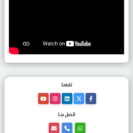
تابعنـا
اتصل بنــا