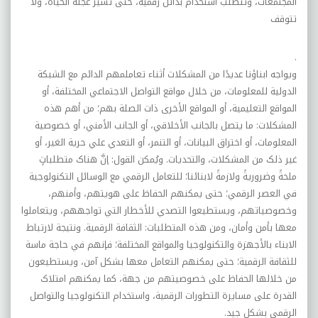
المجتمعات، وتتطلب استخدام بدائل رقمية، حتى تسير عجلة الحياة، ولا
تتوقف
.
ويواجه ابناؤنا عديدًا من المشکلات أثناء تعاملمهم الدائم مع الشبکة
الدولية للمعلومات، من خلال مواقع التواصل الاجتماعي المختلفة، أو
المواقع التعليمية، أو المواقع الأخرى ذات الصلة بهم؛ من أهم هذه
المشکلات: ما يتصل بالجانب الأخلاقي، أو الجانب الأمني، أو خصوصية
المعلومات، أو اختراق البيانات، أو التنمر، أو التعدي علي حرية الغير، أو
غير ذلک من المشکلات، والتحديات. ويُمکن القول: إنَّ هناک متطلباتٍ
ملحةً وضروريةً ولازمةً لابنائنا؛ للتعامل الرقمي مع الوسائل التکنولوجية
في العصر الرقمي؛ حتى يمکنهم الحفاظ على هويتهم، وأمنهم،
وخصوصياتهم، ويستطيعوا التصدي للأخطار التي تواجههم، ويتعاملوا
معها بأمن وأمان، ومن هذه المتطلبات: الثقافة الرقمية. ونتيجة لارتباط
الابناء بالأجهزة والتکنولوجيا والمواقع المختلفة؛ فإنهم في حاجة ماسة
للثقافة الرقمية؛ حتى يمکنهم التعامل معها بشکل آمن، ويستطيعون
من خلالها الحفاظ على خصوصيتهم من جهة، کما يمکنهم امتلاک
القدرة على مسايرة التطورات الرقمية، واستخدام التکنولوجيا والتواصل
الرقمي بشکل جيد
.