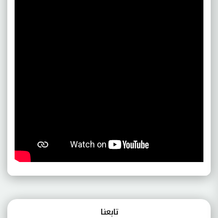
تابعنـا