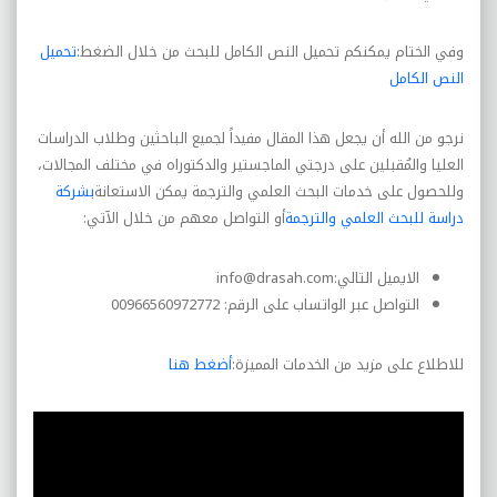
وفي الختام يمكنكم تحميل النص الكامل للبحث من خلال الضغط
:
تحميل
النص الكامل
نرجو من الله أن يجعل هذا المقال مفيداً لجميع الباحثين وطلاب الدراسات
العليا والمُقبلين على درجتي الماجستير والدكتوراه في مختلف المجالات،
وللحصول على خدمات البحث العلمي والترجمة يمكن الاستعانة
بشركة
دراسة للبحث العلمي والترجمة
أو التواصل معهم من خلال الآتي:
الايميل التالي:
info@drasah.com
التواصل عبر الواتساب على الرقم: 00966560972772
للاطلاع على مزيد من الخدمات المميزة:
أضغط هنا