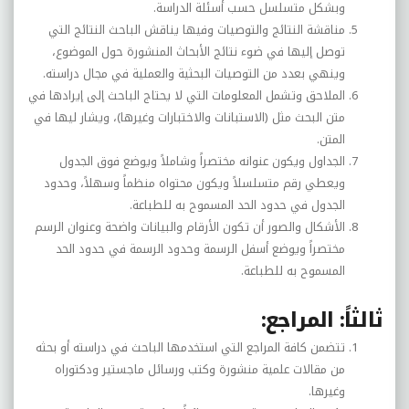
وبشكل متسلسل حسب أسئلة الدراسة.
مناقشة النتائج والتوصيات وفيها يناقش الباحث النتائج التي
توصل إليها في ضوء نتائج الأبحاث المنشورة حول الموضوع،
وينهي بعدد من التوصيات البحثية والعملية في مجال دراسته.
الملاحق وتشمل المعلومات التي لا يحتاج الباحث إلى إيرادها في
متن البحث مثل (الاستبانات والاختبارات وغيرها)، ويشار ليها في
المتن.
الجداول ويكون عنوانه مختصراً وشاملاً ويوضع فوق الجدول
ويعطي رقم متسلسلاً ويكون محتواه منظماً وسهلاً، وحدود
الجدول في حدود الحد المسموح به للطباعة.
الأشكال والصور أن تكون الأرقام والبيانات واضحة وعنوان الرسم
مختصراً ويوضع أسفل الرسمة وحدود الرسمة في حدود الحد
المسموح به للطباعة.
ثالثاً: المراجع:
تتضمن كافة المراجع التي استخدمها الباحث في دراسته أو بحثه
من مقالات علمية منشورة وكتب ورسائل ماجستير ودكتوراه
وغيرها.