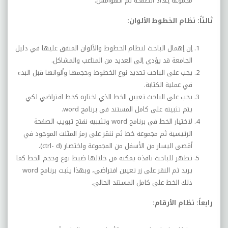
مجموعة إعداد الصفحة ثم الهوامش.
ثالثاً: نظام الخطوط الألوان:
إن إهمال الباحث لنظام الخطوط والألوان المتفق عليها في دليل
الجامعة قد يؤدي إلى العديد من المتاعب والمشاكل.
يجب على الباحث تحديد نوع الخطوط وحجمها وألوانها قبل البدء
في عملية الكتابة.
يجب على الباحث تعيين الخط الذي اختاره كخط افتراضي لكي
يتم تثبيته على كامل المستند في برنامج
word
.
لاختيار الخط في برنامج
word
وتثيبيه نفتح تبويب الصفحة
الرئيسية ثم مجموعة خط ثم ننقر على رمز المثلث الموجود في
أقصى اليسار من الأسفل من المجموعة واختصار (
ctrl- d
).
تظهر للباحث نافذة يمكنه من خلالها ضبط نوع وحجم الخط كما
يريد ثم النقر على زر تعيين افتراضي، وبهذا يثبت برنامج
word
ذلك الخط على كامل المستند الحالي.
رابعاً: نظام الأرقام: