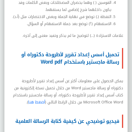
القوسين ( ) وهما يحصران المصطلحات وبعض الكلمات وقد
يكون داخلهما شرح إضافي لما يستقهما.
النقطة (.) توضع في نهاية الجملة وبعض الاختصارات مثل (أ.د).
الاستفهام (؟) توضع بعد جملة الاستفهام أو السؤال.
علامات الاستزادة (...) لتوضيح ما لم يذكر وتفيد معنى إلى آخره.
تحميل أسس إعداد تقرير لأطروحة دكتوراه أو
رسالة ماجستير باستخدام Word pdf
يمكن الحصول على معلومات أكثر عن أسس إعداد تقرير لأطروحة
دكتوراه أو رسالة ماجستير
Word
من خلال تحميل نسخة إلكترونية من
كتاب أسس إعداد تقرير لأطروحة دكتوراه، أو رسالة ماجستير باستخدام
Microsoft Office Word
من خلال الرابط التالي (
أضغط هنا
).
فيديو توضيحي عن كيفية كتابة الرسالة العلمية