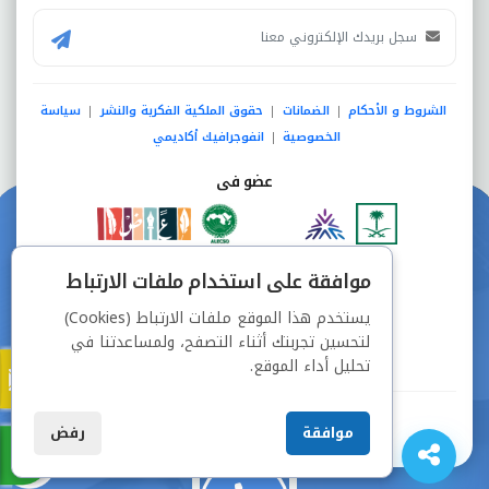
الشروط و الأحكام
الضمانات
حقوق الملكية الفكرية والنشر
سياسة
|
|
|
الخصوصية
انفوجرافيك أكاديمي
|
عضو فى
دفع آمن من خلال
موافقة على استخدام ملفات الارتباط
يستخدم هذا الموقع ملفات الارتباط (Cookies)
لتحسين تجربتك أثناء التصفح، ولمساعدتنا في
تحليل أداء الموقع.
جميع الحقوق محفوظة © شركة دراسة
موافقة
رفض