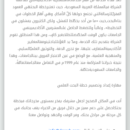
الشركة فيالمملكة العربية السعودية، حيث تعتبرخطة البحثهي العمود
الفقريّللرسالةالتي تجتمع حولها كلّ الأفكار، وهي أهمّ الخطوات في
بناءالبحث
,
حيث «ما من أحد يخطّط للفشل، ولكن الكثيرون يفشلون في
التخطيط»، وغالباً وللضغط الحاصل علىالمشرفين الأكاديميينفي
الجامعات يكون الوقت المخصّصللطلابغير كافٍ، ومن هذا المنطلق تقوم
الشركة بتقديم تلك الخدمة، ومدّ يد العَوْنللباحثينوفقالمعايير
الأكاديميةالمتعارف عليها، مع تحري الدقة، والتوثيق العلميّالسليم،
والمنهجية العلمية، مع الوضع في عين الاعتبار الفروق بينالجامعات، وهذا
نتيجة خبراتنا المتراكمة منذ عام 1999م في التعامل معالجامعاتعامّةً،
والجامعات السعوديةخاصّة
.
مهارة إعداد وتصميم خطة البحث العلمي
أنت في المكان الصحيح اجعل مشرفك يفخر بمستوى مخرجاتك في
خطة
بحثك
احصل على دعم مميز من خلال فريق من الخبراء يقف بجانبك في
كل مرحلة من مراحل بحثك. وفر الوقت والجهد وتواصل معنا: