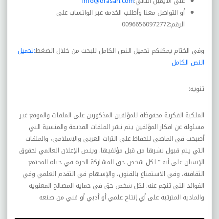
على الايميل التالي
:
info@drasah.com
أو التواصل معنا و
أ
طلب الخدمة عبر الواتساب على
الرقم
:
00966560972772
وفي الختام يمكنكم تحميل النص الكامل للبحث من خلال الضغط
:
تحميل
النص الكامل
تنويه
:
الملكية الفكرية محفوظة للمؤلفين المذكورين على الملفات
والموقع غير
مسئولة عن افكار المؤلفين يتم نشر الملفات القديمة والمنسية التي
أصبحت في الماضي للحفاظ على التراث العربي والإسلامي، والملفات
التي يتم قبول نشرها من قبل مؤلفيها. وينص الإعلان العالمي لحقوق
الإنسان على أنه " لكل شخص حق المشاركة الحرة في حياة المجتمع
الثقافية، وفي الاستمتاع بالفنون، والإسهام في التقدم العلمي وفي
الفوائد التي تنجم عنه. لكل شخص حق في حماية المصالح المعنوية
والمادية المترتبة على أي إنتاج علمي أو أدبي أو فني من صنعه