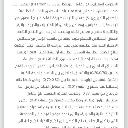
الانحراف المعياري. 3) معامل الارتباط بيرسون
(Pearson)
للتحقق من
صدق الاتساق الداخلي. 4
) T-test
لحساب صدق المقارنة الطرفية
(الصدق التمييزي). 5) حساب الثبات بطريقة الفا كرونباخ للتحقق من
ثبات فقرات المقياس، ومعامل جيتمان. 6) المئينيات والدرجة الزائية
والتائية لاستخراج معايير الاداء وخلصت الدراسة إلى النتائج التالية:
اتساق الخصائص السيكومترية لمقياس دافعية الإنجاز مع خصائص
الاختبار الجيد بعد تطبيقه على عينة الدراسة الأساسية، حيث أظهرت
نتائج الصدق بطريقة المقارنة الطرفية أن قيمة اختبار
(T(test
بلغت
15.64 وكانت دالة إحصائيا عند مستوى الدلالة (0.01) وبطريقة
الاتساق الداخلي بين الفقرات وأبعاد المقياس الخمس تراوحت القيم
ما بين (0.20،0.70) والاتساق الداخلي بين الأبعاد والدرجة الكلية
(الخام) للمقياس تراوحت القيم ما بين (0.70،0.82)، وهي كلها دالة
إحصائيا عند مستوى الثقة (0.01)، أما معامل الثبات عن طريق الفا
كرونباخ بلغ قيمة (0.88) وطريقة التجزئة النصفية بلغ معامل
سبيرمان براون (0.82)، وكذا معامل جتمان بلغ قيمة (0.81)، وهي
قيم دالة إحصائيا عند مستوى الدلالة (0.01)، وتم استخراج المعايير
الزائية والتائية والمئينية، والتى تحدد موقع الفرد داخل المجموعة
التي ينتمي اليها حيث تم التوصل الى توزيع الافراد توزيع اعتدالي
وتحديد مستويات الدافعية للإنجاز الى خمس فئات
.