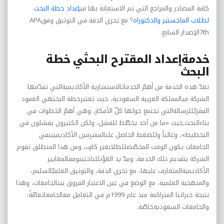
كافة المصادر والمراجع التي تم الاستعانة بها في
إعداد خطة البحث
لطلاب الماجستير والدكتوراه
؟ مع تحري الدقة في التوثيق وفقAPA
7th
الإصدار السابع.
خدمة
إعداد المقترح البحثي خطة
البحث
تعدّ هذه الخدمة من أهمّ الخدماتالاستشارية الأكاديميةالتي تقدّمها
الشركة فيالمملكة العربية السعودية، حيث تعتبرخطة البحثهي العمود
الفقريّللرسالةالتي تجتمع حولها كلّ الأفكار، وهي أهمّ الخطوات في
بناءالبحث
,
حيث «ما من أحد يخطّط للفشل، ولكن الكثيرون يفشلون في
التخطيط»، وغالباً وللضغط الحاصل علىالمشرفين الأكاديميينفي
الجامعات يكون الوقت المخصّصللطلابغير كافٍ، ومن هذا المنطلق تقوم
الشركة بتقديم تلك الخدمة، ومدّ يد العَوْنللباحثينوفقالمعايير
الأكاديميةالمتعارف عليها، مع تحري الدقة، والتوثيق العلميّالسليم،
والمنهجية العلمية، مع الوضع في عين الاعتبار الفروق بينالجامعات، وهذا
نتيجة خبراتنا المتراكمة منذ عام 1999م في التعامل معالجامعاتعامّةً،
والجامعات السعوديةخاصّة
.