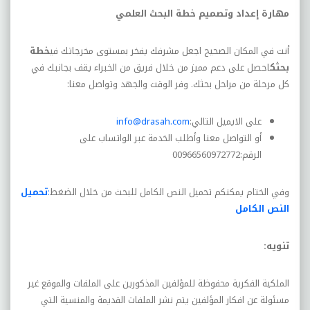
مهارة إعداد وتصميم خطة البحث العلمي
أنت في المكان الصحيح اجعل مشرفك يفخر بمستوى مخرجاتك في
خطة
بحثك
احصل على دعم مميز من خلال فريق من الخبراء يقف بجانبك في
كل مرحلة من مراحل بحثك. وفر الوقت والجهد وتواصل معنا:
على الايميل التالي
:
info@drasah.com
أو التواصل معنا و
أ
طلب الخدمة عبر الواتساب على
الرقم
:
00966560972772
وفي الختام يمكنكم تحميل النص الكامل للبحث من خلال الضغط
:
تحميل
النص الكامل
تنويه
:
الملكية الفكرية محفوظة للمؤلفين المذكورين على الملفات
والموقع غير
مسئولة عن افكار المؤلفين يتم نشر الملفات القديمة والمنسية التي