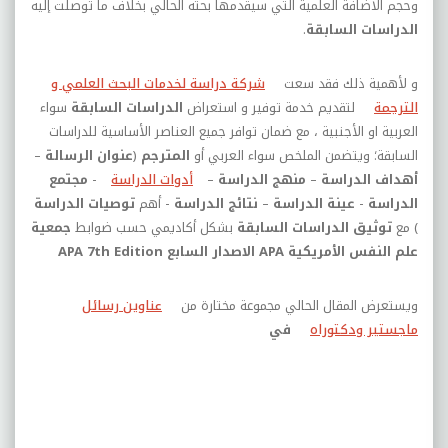
وحجم الاضافة العلمية التي سيقدمها بحثه الحالي بخلاف ما توصلت إليه
الدراسات السابقة
.
و لأهمية ذلك فقد سعت
شركة دراسة لخدمات البحث العلمي و
الترجمة
لتقديم خدمة توفير و استعراض
الدراسات السابقة
سواء
العربية او الأجنبية ، مع ضمان توافر جميع العناصر الأساسية للدراسات
السابقة؛ ويتضمن الملخص سواء العربي أو
المترجم
(
عنوان الرسالة
–
أهداف الدراسة
–
منهج الدراسة
–
أدوات الدراسة
-
مجتمع
الدراسة
-
عينة الدراسة
–
نتائج الدراسة
- أهم
توصيات الدراسة
) مع
توثيق الدراسات السابقة
بشكل أكاديمي حسب ضوابط
جمعية
علم النفس الأمريكية
APA
الاصدار السابع
APA 7th Edition
ويستعرض المقال الحالي مجموعة مختارة من
عناوين رسائل
ماجستير ودكتوراه
في