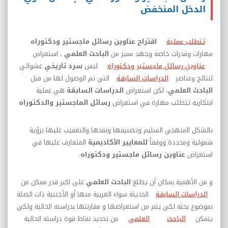
الدخل المنخفض
تتطلب عملية
اقتراح عناوين رسائل ماجستير ودكتوراه
مهارات وقدرات خاصة وجهد مميز من
الباحث العلمي
،
استعراض
عناوين رسائل ماجستير ودكتوراه
ليس
سرد تاريخي
عشوائي
لنتائج وعناصر
الدراسات السابقة
التي تم الوصول لها من قبل
الباحث العلمي
، لكن
استعراض
الدراسات السابقة
هي عملية
ابتكاريه تتطلب مهارة في استعراض
رسائل الماجستير والدكتوراه
بالشكل المنهجي السليم وتصنيفها ونقدها والتعقيب عليها برؤية
شمولية ومحددة ووفقاً
للمعايير الأكاديمية
المتعارف عليها في
استعراض
عناوين رسائل ماجستير ودكتوراه
.
و من الأهمية بمكان أن يطلع
الباحث العلمي
على اكبر قدر ممكن من
الدراسات السابقة
الحديثة سواء العربية منها أو الأجنبية ذات الصلة
بموضوع بحثه لكي يتم من استعراضها و مقارنتها بدراسته الحالية ولكي
يتمكن
الباحث
العلمي
من تحديد نقاط قوة دراسته الحالية