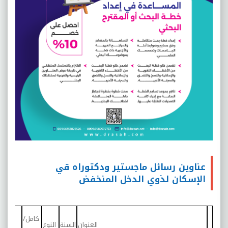
عناوين رسائل ماجستير ودكتوراه قي
الإسكان لذوي الدخل المنخفض
كامل/
العنوان
السنة
النوع
ا