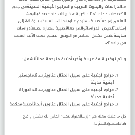
من
الدراسات والبحوث العربية والمراجع الأجنبية الحديثة
في جميع
التخصصات وبذلك تمتلك أكبر قاعدة بيانات متخصصة في
البحث
العلمي
(مراجع
أجنبية
– مترجم عناوينها إلى العربية)، بالإضافة إلى
إمكانية
تلخيص الدراسات
و
المراجعالأجنبية
المختارة بصيغة
دراسات
سابقة
بشكل مكتمل العناصر مع التوثيق الصحيح حسب الآلية المتبعة
في جامعتك.
ويتم توفير قامة عربية وأخرىأجنبية مترجمة مجاناًتشمل:
مراجع أجنبية على سبيل المثال عناوينرسائلماجستير
أجنبية حديثة
مراجع أجنبية على سبيل المثال عناوينرسائلدكتوراة
أجنبية حديثة
مراجع أجنبية على سبيل المثال عناوين أبحاثأجنبيةمحكمة
كل ما عليك فعله هو " إرسالعنوانالبحث" الخاص بك بشكل واضح
شاملمتغيراتالبحثإما: