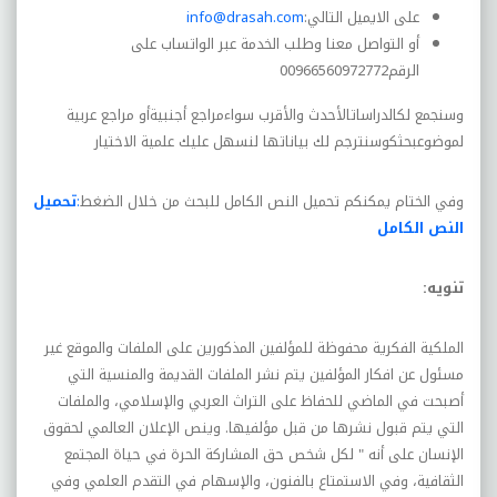
على الايميل التالي
:
info@drasah.com
أو التواصل معنا وطلب الخدمة عبر الواتساب على
الرقم
00966560972772
وسنجمع لكالدراساتالأحدث والأقرب سواءمراجع أجنبيةأو مراجع عربية
لموضوعبحثكوسنترجم لك بياناتها لنسهل عليك علمية الاختيار
وفي الختام يمكنكم تحميل النص الكامل للبحث من خلال الضغط
:
تحميل
النص الكامل
تنويه
:
الملكية الفكرية محفوظة للمؤلفين المذكورين على الملفات
والموقع غير
مسئول عن افكار المؤلفين يتم نشر الملفات القديمة والمنسية التي
أصبحت في الماضي للحفاظ على التراث العربي والإسلامي، والملفات
التي يتم قبول نشرها من قبل مؤلفيها. وينص الإعلان العالمي لحقوق
الإنسان على أنه " لكل شخص حق المشاركة الحرة في حياة المجتمع
الثقافية، وفي الاستمتاع بالفنون، والإسهام في التقدم العلمي وفي