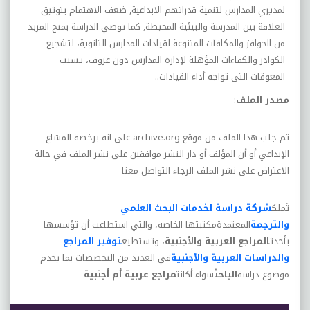
لمديري المدارس لتنمية قدراتهم الابداعية, ضعف الاهتمام بتوثيق
العلاقة بين المدرسة والبيئية المحيطة, کما توصي الدراسة بمنح المزيد
من الحوافز والمکافآت المتنوعة لقيادات المدارس الثانوية، لتشجيع
الکوادر والکفاءات المؤهلة لإدارة المدارس دون عزوف، بـسبب
المعوقات التى تواجه أداء القيادات
.
.
مصدر الملف
:
تم جلب هذا الملف من موقع
archive.org
على انه برخصة المشاع
الإبداعي أو أن المؤلف أو دار النشر موافقين على نشر الملف في حالة
الاعتراض على نشر الملف الرجاء التواصل معنا
تَملك
شركة دراسة لخدمات البحث العلمي
والترجمة
المعتمدةمكتبتها الخاصة، والتي استطاعت أن تؤسسها
بأحدث
المراجع العربية والأجنبية
، وتستطيع
توفير المراجع
والدراسات العربية والأجنبية
في العديد من التخصصات بما يخدم
موضوع دراسة
الباحث
سواء أكانت
مراجع عربية أم أجنبية