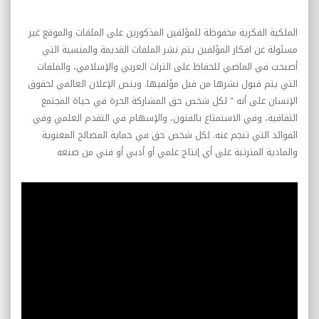
الملكية الفكرية محفوظة للمؤلفين المذكورين على الملفات
والموقع غير
مسئولة عن افكار المؤلفين يتم نشر الملفات القديمة والمنسية التي
أصبحت في الماضي للحفاظ على التراث العربي والإسلامي، والملفات
التي يتم قبول نشرها من قبل مؤلفيها. وينص الإعلان العالمي لحقوق
الإنسان على أنه " لكل شخص حق المشاركة الحرة في حياة المجتمع
الثقافية، وفي الاستمتاع بالفنون، والإسهام في التقدم العلمي وفي
الفوائد التي تنجم عنه. لكل شخص حق في حماية المصالح المعنوية
والمادية المترتبة على أي إنتاج علمي أو أدبي أو فني من صنعه