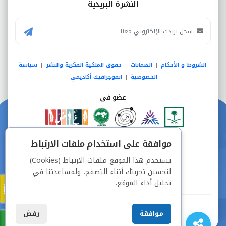
النشرة البريدية
الشروط و الأحكام
الضمانات
حقوق الملكية الفكرية والنشر
سياسة
|
|
|
الخصوصية
انفوجرافيك أكاديمي
|
عضو فى
دفع آمن من خلال
موافقة على استخدام ملفات الارتباط
يستخدم هذا الموقع ملفات الارتباط (Cookies)
لتحسين تجربتك أثناء التصفح، ولمساعدتنا في
تحليل أداء الموقع.
جميع الحقوق محفوظة © شركة دراسة
موافقة
رفض