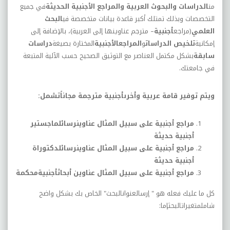
من
الدراسات والبحوث العربية والمراجع الأجنبية الحديثة
في جميع
التخصصات وبذلك تمتلك أكبر قاعدة بيانات متخصصة في
البحث
العلمي
(مراجع
أجنبية
– مترجم عناوينها إلى العربية)، بالإضافة إلى
إمكانية
تلخيص الدراسات
و
المراجعالأجنبية
المختارة بصيغة
دراسات
سابقة
بشكل مكتمل العناصر مع التوثيق الصحيح حسب الآلية المتبعة
في جامعتك.
ويتم توفير قامة عربية وأخرىأجنبية مترجمة مجاناًتشمل:
مراجع أجنبية على سبيل المثال عناوينرسائلماجستير
أجنبية حديثة
مراجع أجنبية على سبيل المثال عناوينرسائلدكتوراة
أجنبية حديثة
مراجع أجنبية على سبيل المثال عناوين أبحاثأجنبيةمحكمة
كل ما عليك فعله هو " إرسالعنوانالبحث" الخاص بك بشكل واضح
شاملمتغيراتالبحثإما: