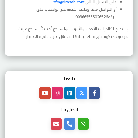
على الايميل التالي
:
info@drasah.com
أو التواصل معنا وطلب الخدمة عبر الواتساب على
الرقم009665555026526
وسنجمع لكالدراساتالأحدث والأقرب سواءمراجع أجنبيةأو مراجع عربية
لموضوعبحثكوسنترجم لك بياناتها لنسهل عليك علمية الاختيار
تابعنـا
اتصل بنــا