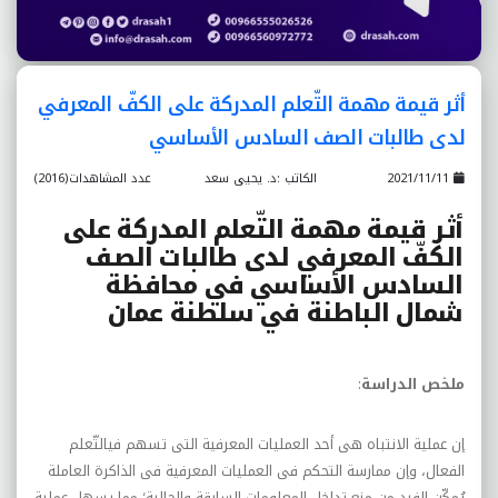
أثر قيمة مهمة التّعلم المدرکة على الکفّ المعرفي
لدى طالبات الصف السادس الأساسي
2021/11/11
الكاتب :د. يحيى سعد
عدد المشاهدات(2016)
أثر قيمة مهمة التّعلم المدرکة على
الکفّ المعرفي لدى طالبات الصف
السادس الأساسي في محافظة
شمال الباطنة في سلطنة عمان
ملخص الدراسة
:
إن عملیة الانتباه هی أحد العملیات المعرفیة التی تسهم فیالتّعلم
الفعال، وإن ممارسة التحکم فی العملیات المعرفیة فی الذاکرة العاملة
یُمکّن الفرد من منع تداخل المعلومات السابقة والحالیة؛ مما یسهل عملیة