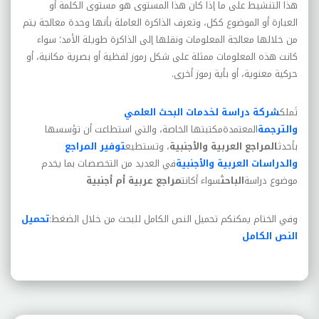
هذا التنشیط على ما إذا کان هذا المستوى هو مستوى الکلمة أو
العبارة أو الموضوع ککل، وتعرف الذاکرة العاملة بأنها وحدة معالجة یتم
من خلالها معالجة المعلومات ونقلها إلى الذاکرة طویلة الأمد؛ سواء
کانت هذه المعلومات ممثلة على شکل رموز لفظیة أو بصریة مکانیة، أو
حرکیة معنویة، أو بأیة رموز أخرى.
تَملك
شركة دراسة لخدمات البحث العلمي
والترجمة
المعتمدةمكتبتها الخاصة، والتي استطاعت أن تؤسسها
بأحدث
المراجع العربية والأجنبية
، وتستطيع
توفير المراجع
والدراسات العربية والأجنبية
في العديد من التخصصات بما يخدم
موضوع دراسة
الباحث
سواء أكانت
مراجع عربية أم أجنبية
وفي الختام يمكنكم تحميل النص الكامل للبحث من خلال الضغط:
تحميل
النص الكامل