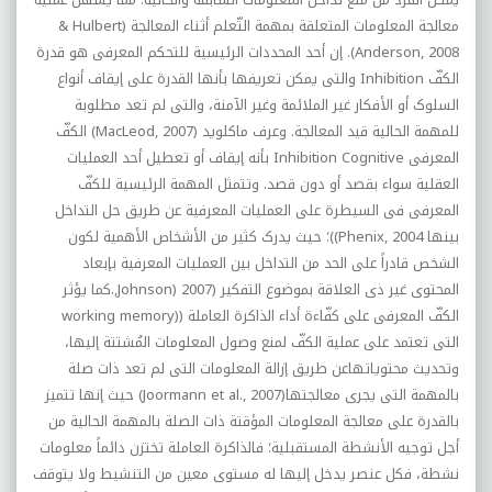
معالجة المعلومات المتعلقة بمهمة التّعلم أثناء المعالجة (
Hulbert
&
Anderson, 2008
). إن أحد المحددات الرئیسیة للتحکم المعرفی هو قدرة
الکفّ
Inhibition
والتی یمکن تعریفها بأنها القدرة على إیقاف أنواع
السلوک أو الأفکار غیر الملائمة وغیر الآمنة، والتی لم تعد مطلوبة
للمهمة الحالیة قید المعالجة. وعرف ماکلوید (
MacLeod, 2007
) الکفّ
المعرفی
Inhibition Cognitive
بأنه إیقاف أو تعطیل أحد العملیات
العقلیة سواء بقصد أو دون قصد. وتتمثل المهمة الرئیسیة للکفّ
المعرفی فی السیطرة على العملیات المعرفیة عن طریق حل التداخل
بینها
Phenix, 2004
))؛ حیث یدرک کثیر من الأشخاص الأهمیة لکون
الشخص قادراً على الحد من التداخل بین العملیات المعرفیة بإبعاد
المحتوى غیر ذی العلاقة بموضوع التفکیر (2007 (
Johnson
,.
کما یؤثر
الکفّ المعرفی على کفّاءة أداء الذاکرة العاملة ((
working memory
التی تعتمد على عملیة الکفّ لمنع وصول المعلومات المُشتتة إلیها،
وتحدیث محتویاتهاعن طریق إزالة المعلومات التی لم تعد ذات صلة
بالمهمة التی یجری معالجتها(
Joormann et al., 2007
) حیث إنها تتمیز
بالقدرة على معالجة المعلومات المؤقتة ذات الصلة بالمهمة الحالیة من
أجل توجیه الأنشطة المستقبلیة؛ فالذاکرة العاملة تختزن دائماً معلومات
نشطة، فکل عنصر یدخل إلیها له مستوى معین من التنشیط ولا یتوقف