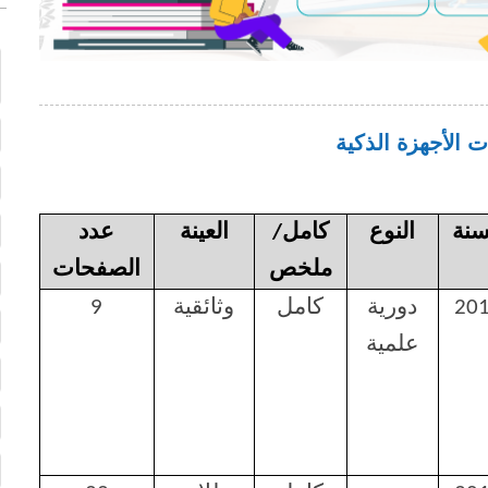
 الأجهزة الذكية
سنة
النوع
كامل/
العينة
عدد
ملخص
الصفحات
20
دورية
كامل
وثائقية
9
علمية