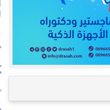
كت
م
و
أ