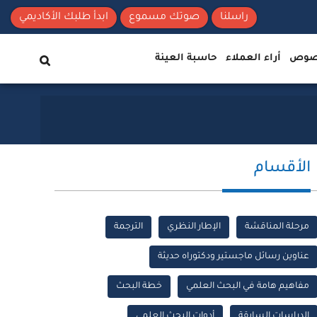
راسلنا
صوتك مسموع
ابدأ طلبك الأكاديمي
نصوص
أراء العملاء
حاسبة العينة
الأقسام
مرحلة المناقشة
الإطار النظري
الترجمة
عناوين رسائل ماجستير ودكتوراه حديثة
مفاهيم هامة في البحث العلمي
خطة البحث
الدراسات السابقة
أدوات البحث العلمي