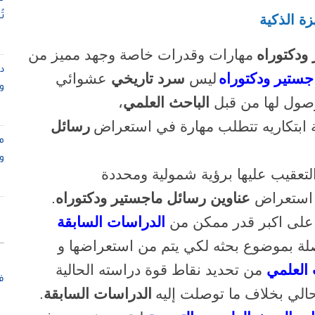
ت
ة الذكية
ودكتوراه
مهارات وقدرات خاصة وجهد مميز من
جستير ودكتوراه
ليس
سرد تاريخي
عشوائي
و
وصول لها من قبل
الباحث العلمي
،
 ابتكاريه تتطلب مهارة في استعراض
رسائل
م
و
لتعقيب عليها برؤية شمولية ومحددة
 استعراض
عناوين رسائل ماجستير ودكتوراه
.
لى اكبر قدر ممكن من
الدراسات السابقة
الصلة بموضوع بحثه لكي يتم من استعراضها و
العلمي
من تحديد نقاط قوة دراسته الحالية
ف
حالي بخلاف ما توصلت إليه
الدراسات السابقة
.