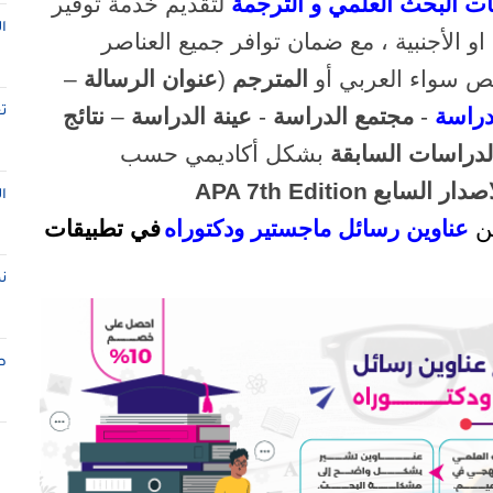
 البحث العلمي و الترجمة
لتقديم خدمة توفير
ا
او الأجنبية ، مع ضمان توافر جميع العناصر
خص سواء العربي أو
المترجم
(
عنوان الرسالة
–
دراسة
-
مجتمع الدراسة
-
عينة الدراسة
–
نتائج
ت
لدراسات السابقة
بشكل أكاديمي حسب
اصدار السابع
APA 7th Edition
ا
ن
عناوين رسائل ماجستير ودكتوراه
في تطبيقات
ن
ط