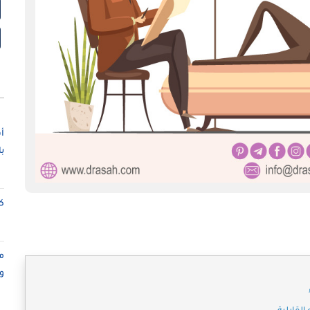
أ
ب
كت
م
و