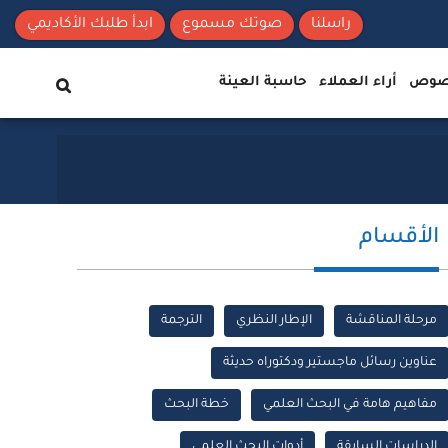
راسلنا
صوتك مسموع
ابدأ طلبك الأكاديمي
نصوص
أراء العملاء
حاسبة العينة
الأقسام
مرحلة المناقشة
الإطار النظري
الترجمة
عناوين رسائل ماجستير ودكتوراه حديثة
مفاهيم هامة في البحث العلمي
خطة البحث
الدراسات السابقة
أدوات البحث العلمي