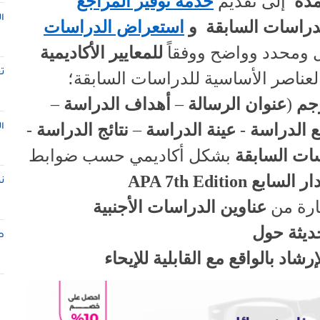
مدة
إلى تقديم
خدمة توفير المراجع
ا
دراسات السابقة
و
استعراض الدراسات
ومحدد وواضح ووفقاً
للمعايير الأكاديمية
ت
لعناصر الأساسية للدراسات السابقة؛
جم
(
عنوان الرسالة
–
أهداف الدراسة
–
 الدراسة
-
عينة الدراسة
–
نتائج الدراسة
-
ا
سات السابقة
بشكل أكاديمي حسب ضوابط
ار السابع
APA 7th Edition
ن
رة من
عناوين الدراسات الأجنبية
ديثة حول
ط
إرشاد بالواقع مع القابلية للإيحاء