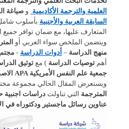
لخدمات البحث العلمي والترجمة المعت
العلمية والترجمة الأكاديمية
و
صياغة ال
السابقة
العربية والأجنبية
بأسلوب شامل 
المتعارف عليها، مع ضمان توافر جميع ا
ويتضمن الملخص سواء العربي أو
المتر
منهج الدراسة
–
أدوات الدراسة
-
مجتمع
أهم
توصيات الدراسة
) مع
توثيق الدرا
جمعية علم النفس الأمريكية
APA
الاصد
ويستعرض المقال الحالي مجموعة مختا
المترجمة
التي تناولت
دراسات اجنبية ح
عناوين رسائل ماجستير ودكتوراه في
ال