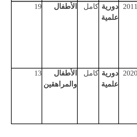
201
دورية
كامل
الأطفال
19
علمية
202
دورية
كامل
الأطفال
13
علمية
والمراهقين