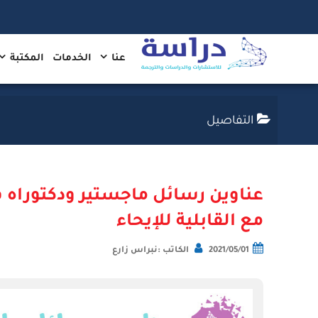
عنا
الخدمات
المكتبة
التفاصيل
عناوين رسائل ماجستير ودكتوراه ف
مع القابلية للإيحاء
2021/05/01
الكاتب :نبراس زارع