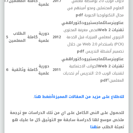
أدوات الويب 2.0 بواسطة معلمي
2017
كاملة
المعلمين
17
علمية
العلوم المحتملين ومحو أميتهم في
مجال التكنولوجيا الحيوية
pdf
عناوينرسائلماجستيرودكتوراهفي
تقنيات
Web 2
فحص معرفة المحتوى
دورية
الطلاب
التربوي لمعلمي الفيزياء قبل الخدمة
2012
كاملة
5
علمية
المعلمين
(
PCK
) باستخدام
Web 2.0
من خلال
تصميم أنشطة التدريس
pdf
عناوينرسائلماجستيرودكتوراهفي
تقنيات
Web 2
الجوانب الاجتماعية
دورية
2011
كاملة
وثائقية
6
لتقنيات الويب 2.0: التدريس أم تحديات
علمية
المعلمين؟
pdf
للاطلاع على مزيد من المقالات المميزة
أضغط هنا
.
للحصول على النص الكامل على اي من تلك الدراسات مع ترجمة
ملخص موسع لها كدراسة سابقة مع التوثيق كل ما عليك هو
تعبئة الطلب من
هنا