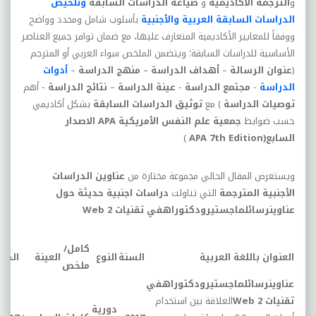
و
الترجمة الأكاديمية
و
صياغة الدراسات السابقة
وتلخيص
الدراسات السابقة
العربية والأجنبية
بأسلوب شامل ومحدد وواضح
ووفقاً للمعايير الأكاديمية المتعارف عليها، مع ضمان توافر جميع العناصر
الأساسية للدراسات السابقة؛ ويتضمن الملخص سواء العربي أو المترجم
(
عنوان الرسالة
–
أهداف الدراسة
–
منهج الدراسة
–
أدوات
الدراسة
-
مجتمع الدراسة
-
عينة الدراسة
–
نتائج الدراسة
- أهم
توصيات الدراسة
) مع
توثيق الدراسات السابقة
بشكل أكاديمي
حسب ضوابط
جمعية علم النفس الأمريكية
APA
الاصدار
السابع(
APA 7th Edition
)
ويستعرض المقال الحالي مجموعة مختارة من
عناوين الدراسات
الأجنبية المترجمة
التي
تناولت
دراسات اجنبية حديثة حول
عناوينرسائلماجستيرودكتوراهفي
تقنيات
Web 2
كامل/
العنوان باللغة العربية
السنة
النوع
العينة
الصف
ملخص
عناوينرسائلماجستيرودكتوراهفي
تقنيات
Web 2
العلاقة بين استخدام
دورية