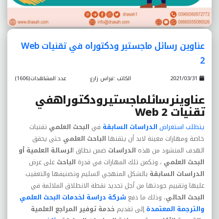
عناوين رسائل ماجستير ودكتوراه في تقنيات Web
2
2021/03/31
الكاتب :نبراس زارع
عدد المشاهدات(1606)
عناوينرسائلماجستيرودكتوراهفي
تقنيات
Web 2
يتطلب استعراض
الدراسات السابقة
في
البحث العلمي
تقنيات
خاصة ومهارات معينة لابد أن يتقنها
الباحث العلمي
حتى يحقق
الهدف المنشود من هذه
الدراسات
ضمن نطاق ا
لرسالة العلمية أو
البحث العلمي
، وتكمن تلك المهارات في قدرة
الباحث
على عرض
الدراسات السابقة
بالشكل المنهجي السليم وتصنيفها والتعقيب
عليها وتقييم جودتها من أجل تحديد نقطة الانطلاق الملائمة في
البحث الحالي
، وذلك ما دفع
شركة دراسة لخدمات
البحث العلمي
والترجمة المعتمدة
إلى تقديم
خدمة توفير المراجع
العلمية