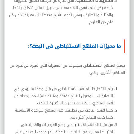
التعريفات المنطقية:
هي عبارة عن جزئيات تتعلق بتصورات
خاصة بكل علم، ففي الهندسة على سبيل المثال تتعلق بالخط
والمثلث والتطابق، وهي تقوم بشرح مصطلحات معينة تخص كل
علم من العلوم.
ما مميزات المنهج الاستنباطي في البحث؟:
يتمتع المنهج الاستنباطي بمجموعة من المميزات التي تميزه عن غيره من
المناهج الأخرى، وهي:
يتم التخطيط للمنهج الاستنباطي من قبل وهذا ما يؤدي في
النهاية إلى الوصول لنتائج دقيقة ومثبته علميًا، مما يجعله من
أهم المناهج، وتطبيقه يوفر مزايا كثيره للباحث.
كلما اعتمد الباحث في تطبيقه هذا المنهج بقواعده الأساسية
كلما كانت النتائج أكثر دقة.
من مزايا المنهج الاستنباطي وضع الفرضيات والقدرة على
اختبارها مما يسمح للباحث استهداف أمر محدد، للحصول على