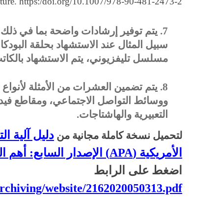
ture. https:/doi.org/10.1007/978-90-481-2473-2
7. يتم توفير إرشادات واضحة بما في ذل
سبيل المثال عند الاستشهاد بحلقة البو
مسلسل تليفزيوني، يتم الاستشهاد بالكات
8. يتم تضمين العشرات من الأمثلة لأنواع
ووسائط التواصل الاجتماعي، ومقاطع فيد
التعبيرية والهاشتاجات.
دليل آلية ال
لتحميل نسخة كاملة مجانية من
الأمريكية (APA) الإصدار السابع: أهم التغييرات مع أمثلة توضيحية
اضغط على الرابط
rchiving/website/2162020050313.pdf