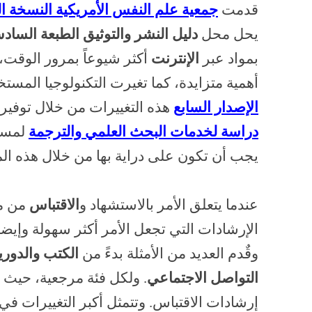
قدمت
جمعية علم النفس الأمريكية النسخة الساب
يحل محل
دليل النشر والتوثيق الطبعة الساد
بمواد عبر
الإنترنت
أكثر شيوعاً بمرور الوقت،
أهمية متزايدة، كما تغيرت التكنولوجيا المست
الإصدار السابع
هذه التغييرات من خلال توفي
دراسة لخدمات البحث العلمي والترجمة
لمساع
يجب أن تكون على دراية بها من خلال هذه الم
المعتمدة الخاصة بجمعية علم النفس الأمريكية
عندما يتعلق الأمر بالاستشهاد و
الاقتباس
من مخ
الإرشادات التي تجعل الأمر أكثر سهولة وإيضاح
وقٌدم العديد من الأمثلة بدءً من
الكتب والدوري
التواصل الاجتماعي
. ولكل فئة مرجعية، حيث
إرشادات الاقتباس. وتتمثل أكبر التغييرات في