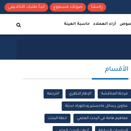
راسلنا
صوتك مسموع
ابدأ طلبك الأكاديمي
نصوص
أراء العملاء
حاسبة العينة
الأقسام
مرحلة المناقشة
الإطار النظري
الترجمة
عناوين رسائل ماجستير ودكتوراه حديثة
مفاهيم هامة في البحث العلمي
خطة البحث
الدراسات السابقة
أدوات البحث العلمي