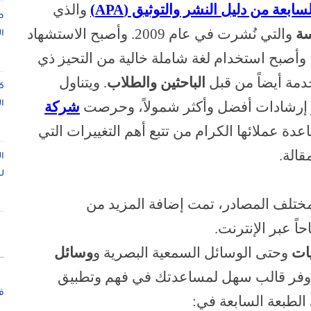
عة من دليل النشر والتوثيق (APA)
والذي
ص
سة
والتي نُشرت في عام 2009. وأصبح الاستشهاد
ا
 وأصبح استخدام لغة شاملة خالية من التحيز ذي
خدمة أيضاً من قبل
الباحثين والطلاب
. ويتناول
ك
ر إرشادات أفضل وأكثر شمولاً، وحرصت
شركة
ا
دة عملائها الكرام من تتبع أهم التغييرات التي
قالة.
ع والاقتباس داخل النص وفقاً
لآلية التوثيق
ا
ل
 (
APA
)
تلف المصادر، تمت إضافة المزيد من
اً عبر الإنترنت.
ات
وحتى الوسائل السمعية البصرية و
وسائل
 وفر قالب سهل لمساعدتك في فهم وتطبيق
ف
 الطبعة السابعة في: