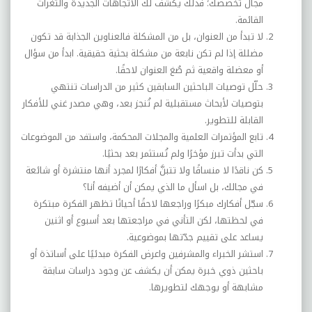
مجال تخصصك؛ فذلك يكشف لك الاتجاهات الجديدة والثغرات
القائمة.
لا تبدأ من العنوان، بل من المشكلة فالعناوين الجذابة قد تكون
مضللة إذا لم تكن نابعة من مشكلة بحثية حقيقية. ابدأ من سؤال
أو معضلة واقعية ثم صُغ العنوان لاحقًا
.
حلّل توصيات الباحثين السابقين كثير من الدراسات تنتهي
بتوصيات لأبحاث مستقبلية لم تُنجز بعد، وهي مصدر غني للأفكار
القابلة للتطوير.
تابع المؤتمرات العلمية والمجلات المحكمة، واستفد من الموضوعات
التي بدأت تبرز مؤخرًا ولم تُستثمر بعد بحثيًا
.
كن ناقدًا لا منساقًا ولا تتبنَّ أفكارًا لمجرد أنها منتشرة أو شائعة
في مجالك، بل اسأل ما الذي يمكن أن أضيفه أنا؟
سجّل أفكارك مبكرًا وراجعها لاحقًا أحيانًا تظهر الفكرة مبتكرة
في لحظتها، لكن التأني في مراجعتها بعد أسبوع أو اثنين
يساعد على تقييم جدّتها بموضوعية.
استشر الخبراء والمشرفين واعرض الفكرة مبدئيًا على أساتذة أو
باحثين ذوي خبرة يمكن أن يكشف عن وجود دراسات سابقة
مشابهة أو يوجهك لتطويرها.