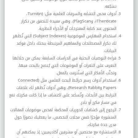
تشبّعه.
أدوات فحص التشابه والسرقات العلمية مثل: (
Turnitin
،
iThenticate
، و
PlagScan
)، وهي مفيدة للتحقق من تكرار
المحتوى عند كتابة المقترحات أو الأجزاء النظرية.
استخدام الفهارس الموضوعية (
Subject Indexes
) التي تُظهر
لك تكرار المصطلحات والمفاهيم المرتبطة ببحثك داخل قواعد
البيانات.
قراءة التوصيات البحثية في الدراسات السابقة: يمكن من خلالها
التعرف على الثغرات أو الموضوعات التي يُنصح بالبحث فيها،
وتجنّب الأفكار التي استُنزفت بالفعل.
استخدام أدوات رسم خرائط البحث العلمي مثل (
Connected
Papers
و
Research Rabbit
)، وهي أدوات تُظهر لك علاقات
الترابط بين الأبحاث، وتُساعد على اكتشاف ما إذا كانت فكرتك تقع
في مسار مكرر أو نادر.
الرجوع إلى كشافات الدوريات المحكمة: لفحص موضوعات المقالات
المنشورة مؤخرًا ضمن مجلات التخصص، ما يعطيك تصورًا حول
مدى جدة فكرتك.
الاستشارة مع مختصين أو مشرفين أكاديميين: إذ يمكنهم أن