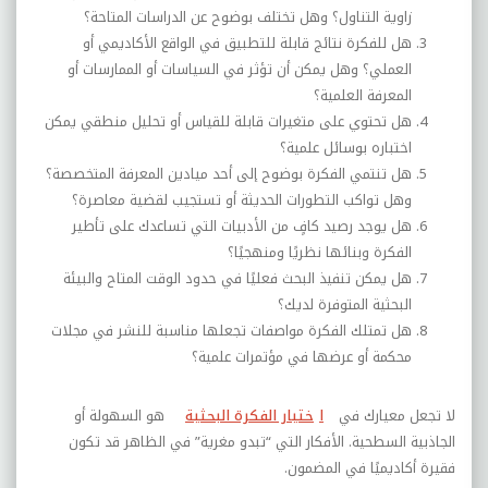
زاوية التناول؟ وهل تختلف بوضوح عن الدراسات المتاحة؟
هل للفكرة نتائج قابلة للتطبيق في الواقع الأكاديمي أو
العملي؟ وهل يمكن أن تؤثر في السياسات أو الممارسات أو
المعرفة العلمية؟
هل تحتوي على متغيرات قابلة للقياس أو تحليل منطقي يمكن
اختباره بوسائل علمية؟
هل تنتمي الفكرة بوضوح إلى أحد ميادين المعرفة المتخصصة؟
وهل تواكب التطورات الحديثة أو تستجيب لقضية معاصرة؟
هل يوجد رصيد كافٍ من الأدبيات التي تساعدك على تأطير
الفكرة وبنائها نظريًا ومنهجيًا؟
هل يمكن تنفيذ البحث فعليًا في حدود الوقت المتاح والبيئة
البحثية المتوفرة لديك؟
هل تمتلك الفكرة مواصفات تجعلها مناسبة للنشر في مجلات
محكمة أو عرضها في مؤتمرات علمية؟
لا تجعل معيارك في
ا
ختيار الفكرة البحثية
هو السهولة أو
الجاذبية السطحية. الأفكار التي “تبدو مغرية” في الظاهر قد تكون
فقيرة أكاديميًا في المضمون
.