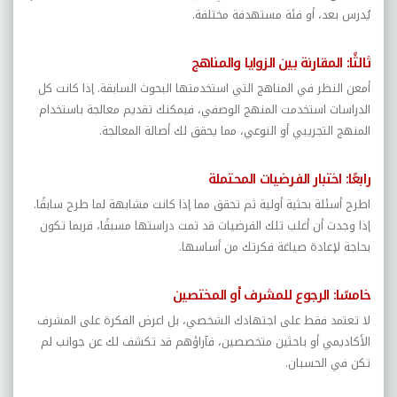
يُدرس بعد، أو فئة مستهدفة مختلفة
.
ثالثًا: المقارنة بين الزوايا والمناهج
أمعن النظر في المناهج التي استخدمتها البحوث السابقة. إذا كانت كل
الدراسات استخدمت المنهج الوصفي، فيمكنك تقديم معالجة باستخدام
المنهج التجريبي أو النوعي، مما يحقق لك أصالة المعالجة
.
رابعًا: اختبار الفرضيات المحتملة
اطرح أسئلة بحثية أولية ثم تحقق مما إذا كانت مشابهة لما طرح سابقًا.
إذا وجدت أن أغلب تلك الفرضيات قد تمت دراستها مسبقًا، فربما تكون
بحاجة لإعادة صياغة فكرتك من أساسها
.
خامسًا: الرجوع للمشرف أو المختصين
لا تعتمد فقط على اجتهادك الشخصي، بل اعرض الفكرة على المشرف
الأكاديمي أو باحثين متخصصين، فآراؤهم قد تكشف لك عن جوانب لم
تكن في الحسبان
.