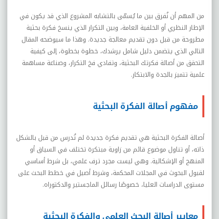
من المهم أن نُفرق بين ما يُسمّى بالتشابه المشروع الذي قد يكون في
الإطار النظري أو الخلفية العامة، وبين التكرار الذي ينسخ فكرة بحثية
مطروحة من قبل دون تقديم معالجة جديدة. وهذا ما سيوضحه المقال
التالي الذي يتضمن دليل شامل يرشدك، خطوة بخطوة، إلى كيفية
التحقق من أصالة فكرتك البحثية، وتفادي فخ التكرار، وصناعة مساهمة
علمية تتميز بالجدة والابتكار
.
مفهوم أصالة الفكرة البحثية
أصالة الفكرة البحثية هي تقديم فكرة جديدة لم تُدرس من قبل بالشكل
ذاته، أو تناول موضوع قائم من زاوية مبتكرة تختلف في السياق أو
المنهج أو الإشكالية. وهي ليست مجرد ترف علمي، بل شرط أساسي
لقبول البحوث في المجلات المحكمة، وشرط أصيل في خطط البحث على
مستوى الدراسات العليا، خصوصًا رسائل الماجستير والدكتوراه
.
معايير أصالة البحث العلمي والفكرة البحثية