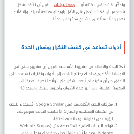
وتذكّر، لا تبدأ في الكتابة أو
جمع البيانات
قبل أن تتأكد بشكل
قاطع من أن فكرتك تحمل على الأقل زاوية أو معالجة أصيلة، وإلا فأنت
تهدر وقتًا ثمينًا على مشروع قد يُرفض لاحقًا
.
أدوات تساعد في كشف التكرار وضمان الجدة
تُعدّ الجدة والأصالة من الشروط الأساسية لقبول أي مشروع بحثي في
الأوساط الأكاديمية، لذلك يحتاج الباحث إلى أدوات وتقنيات تساعده على
التحقق من أن فكرته لم تُبحث بشكل مكرر، وأنها تضيف جديدًا إلى
المعرفة العلمية، ومن أبرز هذه الأدوات وأكثرها شيوعًا واستخدامًا:
محركات البحث الأكاديمية (مثل
Google Scholar
) تُستخدم للبحث
عن الكلمات المفتاحية والعبارات الأساسية الخاصة بموضوعك،
لرؤية مدى تداولها وحداثة معالجتها.
قواعد البيانات العلمية المتخصصة مثل (
Scopus
و
Web of
Science
) لرصد ما نُشر عالميًا حول موضوعك وتحليل مدى