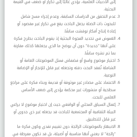
إلى الأدبيات العلمية، يؤدي غالبًا إلى تكرار أو ضعف في القيمة
البحثية.
عدم التحقق من الدراسات السابقة، وعدم إجراء مسح شامل
للبحوث ذات الصلة يجعل الباحث يقع في تكرار غير مقصود أو
إعادة إنتاج أفكار نوقشت سابقًا.
الغموض في تحديد الفجوة البحثية إذ يقوم الباحث بطرح فكرة
على أنها "جديدة" دون أن يوضح ما الذي يجعلها كذلك مقارنة
بما تم نشره سابقًا.
اختيار موضوع واسع أو فضفاض فمثل الموضوعات العامة أو
الشاملة تُفقد البحث دقته وتجعله غير قابل للإنجاز أو الإضافة
النوعية.
الاعتماد على مصادر غير موثوقة أو قديمة وبناء فكرة على مراجع
سطحية أو منشورات غير محكمة يؤدي إلى ضعف الأساس
العلمي للبحث.
إغفال السياق المحلي أو الواقعي حيث إن اختيار موضوع لا يراعي
البيئة الثقافية أو المجتمعية للباحث قد يجعله غير ذي جدوى أو
غير قابل للتطبيق.
الانبهار بالموضوعات الرائجة دون تقييم نقدي وكون فكرة ما
"رائجة" لا يعني أنها مناسبة أو أصيلة، بل قد تكون مفرطة في