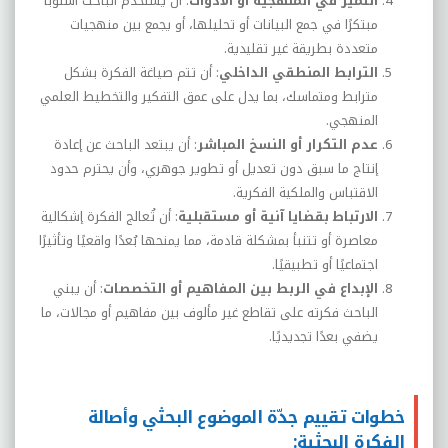
التميّز في المنهجية أو الأدوات
: أن يستخدم الباحث أسلوبًا
مبتكرًا في جمع البيانات أو تحليلها، أو يجمع بين منهجيات
متعددة بطريقة غير تقليدية.
الترابط المنطقي الداخلي
: أن تتم صياغة الفكرة بشكل
مترابط ومتماسك، بما يدل على عمق التفكير والتخطيط العلمي
المنهجي.
عدم التكرار أو النسخ المباشر
: أن يبتعد الباحث عن إعادة
إنتاج ما سبق دون تعديل أو تطوير جوهري، وأن يحترم حدود
الاقتباس والملكية الفكرية.
الارتباط بقضايا آنية أو مستقبلية
: أن تُعالج الفكرة إشكالية
معاصرة أو تتنبأ بمشكلة قادمة، مما يمنحها بُعدًا واقعيًا وتأثيرًا
اجتماعيًا أو تطبيقيًا.
الإبداع في الربط بين المفاهيم أو التخصصات
: أن يبني
الباحث فكرته على تقاطع غير مألوف بين مفاهيم أو مجالات، ما
يضفي بعدًا تجديديًا.
خطوات تقييم جدّة الموضوع البحثي وأصالة
الفكرة البحثية: