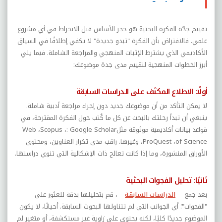
تقييم جدّة الفكرة البحثية هو حجر الأساس قبل الانخراط في أي مشروع
علمي. فالافتراض بأن الفكرة "تبدو جديدة" لا يكفي إطلاقًا في السياق
الأكاديمي الذي يشترط الإثبات المنهجي والمراجعة الشاملة. فيما يلي
أبرز الخطوات المنهجية لتقييم مدى جدة موضوعك
:
أولًا: الاطلاع المكثف على الدراسات السابقة
لا يمكن التأكد من أن موضوعك جديد دون إجراء مراجعة أدبية شاملة.
ينبغي أن تبدأ رحلتك بالبحث عن كل ما كُتب حول الفكرة المقترحة، في
قواعد بيانات أكاديمية موثوقة مثل
: Google Scholar
،
Scopus
،
Web
of Science
،
ProQuest
، وغيرها. راقب مدى تكرار العناوين، ومحتوى
الأوراق المنشورة، وما إذا كانت تعالج ذات الإشكالية التي تنوي دراستها
.
ثانيًا: تحليل الفجوات البحثية
بعد جمع
الدراسات السابقة
، قم بتحليلها بدقة للعثور على
"الفجوات"؛ أي الجوانب التي لم تتناولها البحوث السابقة. أحيانًا، لا يكون
الموضوع جديدًا كليًا، لكنه يحتوي على زاوية غير مستكشفة، أو متغير لم