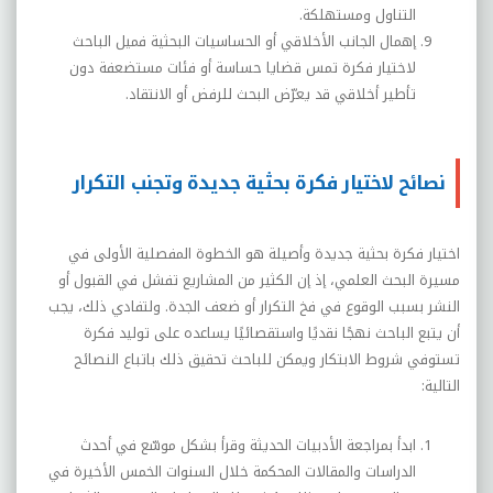
التناول ومستهلكة.
إهمال الجانب الأخلاقي أو الحساسيات البحثية فميل الباحث
لاختيار فكرة تمس قضايا حساسة أو فئات مستضعفة دون
تأطير أخلاقي قد يعرّض البحث للرفض أو الانتقاد.
نصائح لاختيار فكرة بحثية جديدة وتجنب التكرار
اختيار فكرة بحثية جديدة وأصيلة هو الخطوة المفصلية الأولى في
مسيرة البحث العلمي، إذ إن الكثير من المشاريع تفشل في القبول أو
النشر بسبب الوقوع في فخ التكرار أو ضعف الجدة. ولتفادي ذلك، يجب
أن يتبع الباحث نهجًا نقديًا واستقصائيًا يساعده على توليد فكرة
تستوفي شروط الابتكار ويمكن للباحث تحقيق ذلك باتباع النصائح
التالية:
ابدأ بمراجعة الأدبيات الحديثة وقرأ بشكل موسّع في أحدث
الدراسات والمقالات المحكمة خلال السنوات الخمس الأخيرة في