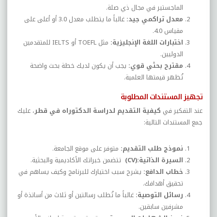
الماجستير في مجال ذي صلة
.
معدل تراكمي جيد
:
غالباً ما يتطلب معدل 3.0 أو أعلى على
مقياس 4.0
.
اختبارات اللغة الإنجليزية
:
مثل
TOEFL
أو
IELTS
للمتقدمين
الدوليين
.
مقترح بحثي قوي
:
يجب أن يكون لديك خطة بحث واضحة
تُظهر قيمتها العلمية
.
تجهيز المستندات المطلوبة
عند التفكير في
كيفية التقديم لدراسة الدكتوراه في قطر
، عليك
جمع المستندات التالية
:
نموذج طلب التقديم
:
متوفر على موقع الجامعة
.
السيرة الذاتية
(CV):
تتضمن خبراتك الأكاديمية والبحثية
.
خطاب الدافع
:
يشرح سبب اختيارك للبرنامج وكيف يساهم في
تحقيق أهدافك
.
رسائل التوصية
:
غالباً ما تُطلب رسالتين أو ثلاث من أساتذة أو
مشرفين سابقين
.