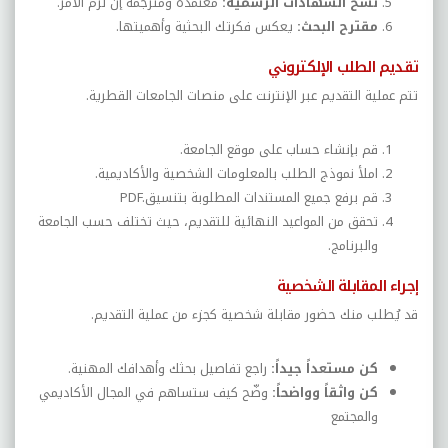
نسخ الشهادات الرسمية
:
معتمدة ومترجمة إن لزم الأمر
.
مقترح البحث
:
يعكس فكرتك البحثية وأهميتها
.
تقديم الطلب الإلكتروني
تتم عملية التقديم عبر الإنترنت على منصات الجامعات القطرية
.
قم بإنشاء حساب على موقع الجامعة
.
املأ نموذج الطلب بالمعلومات الشخصية والأكاديمية
.
قم برفع جميع المستندات المطلوبة بتنسيق
PDF.
تحقق من المواعيد النهائية للتقديم، حيث تختلف حسب الجامعة
والبرنامج
.
إجراء المقابلة الشخصية
قد يُطلب منك حضور مقابلة شخصية كجزء من عملية التقديم
.
كن مستعداً جيداً
:
راجع تفاصيل بحثك وأهدافك المهنية
.
كن واثقاً وواضحاً
:
وضّح كيف ستساهم في المجال الأكاديمي
والمجتمع