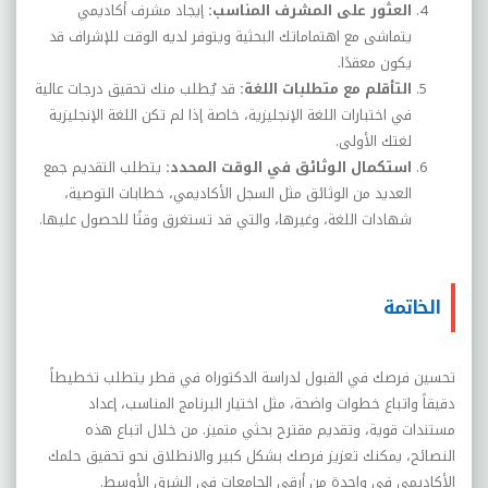
العثور على المشرف المناسب
:
إيجاد مشرف أكاديمي
يتماشى مع اهتماماتك البحثية ويتوفر لديه الوقت للإشراف قد
يكون معقدًا
.
التأقلم مع متطلبات اللغة
:
قد يُطلب منك تحقيق درجات عالية
في اختبارات اللغة الإنجليزية، خاصة إذا لم تكن اللغة الإنجليزية
لغتك الأولى
.
استكمال الوثائق في الوقت المحدد
:
يتطلب التقديم جمع
العديد من الوثائق مثل السجل الأكاديمي، خطابات التوصية،
شهادات اللغة، وغيرها، والتي قد تستغرق وقتًا للحصول عليها
.
الخاتمة
تحسين فرصك في القبول لدراسة الدكتوراه في قطر يتطلب تخطيطاً
دقيقاً واتباع خطوات واضحة، مثل اختيار البرنامج المناسب، إعداد
مستندات قوية، وتقديم مقترح بحثي متميز. من خلال اتباع هذه
النصائح، يمكنك تعزيز فرصك بشكل كبير والانطلاق نحو تحقيق حلمك
الأكاديمي في واحدة من أرقى الجامعات في الشرق الأوسط
.