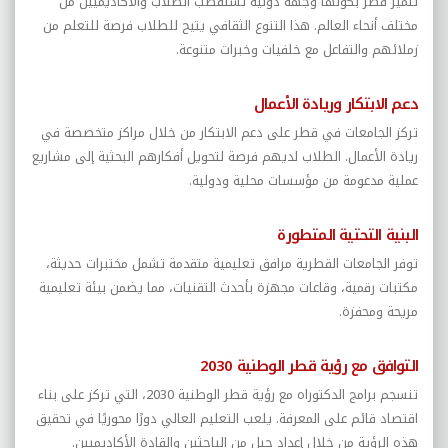
تتميز قطر بكونها وجهة دولية تستقطب الطلاب والأكاديميين من
مختلف أنحاء العالم. هذا التنوع الثقافي يتيح للطلاب فرصة للتعلم من
زملائهم والتفاعل مع خلفيات وخبرات متنوعة
.
دعم الابتكار وريادة الأعمال
تركز الجامعات في قطر على دعم الابتكار من خلال مراكز متخصصة في
ريادة الأعمال. الطلاب لديهم فرصة لتحويل أفكارهم البحثية إلى مشاريع
عملية مدعومة من مؤسسات محلية ودولية
.
البنية التحتية المتطورة
توفر الجامعات القطرية مرافق تعليمية متقدمة تشمل مختبرات حديثة،
مكتبات رقمية، وقاعات مجهزة بأحدث التقنيات، مما يضمن بيئة تعليمية
مريحة ومحفزة
.
التوافق مع رؤية قطر الوطنية 2030
تنسجم برامج الدكتوراه مع رؤية قطر الوطنية 2030، التي تركز على بناء
اقتصاد قائم على المعرفة. يلعب التعليم العالي دورًا محوريًا في تحقيق
هذه الرؤية من خلال إعداد جيل من الباحثين والقادة الأكاديميين
.