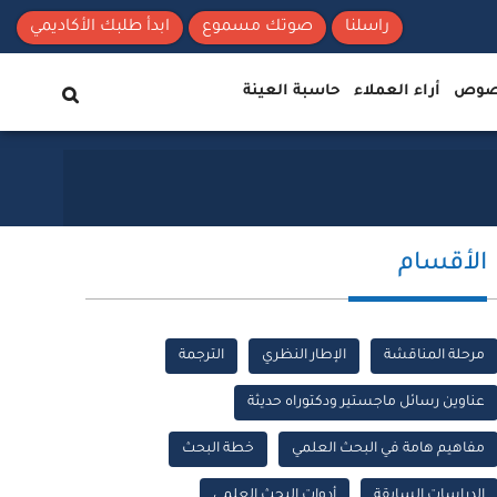
راسلنا
صوتك مسموع
ابدأ طلبك الأكاديمي
نصوص
أراء العملاء
حاسبة العينة
الأقسام
مرحلة المناقشة
الإطار النظري
الترجمة
عناوين رسائل ماجستير ودكتوراه حديثة
مفاهيم هامة في البحث العلمي
خطة البحث
الدراسات السابقة
أدوات البحث العلمي