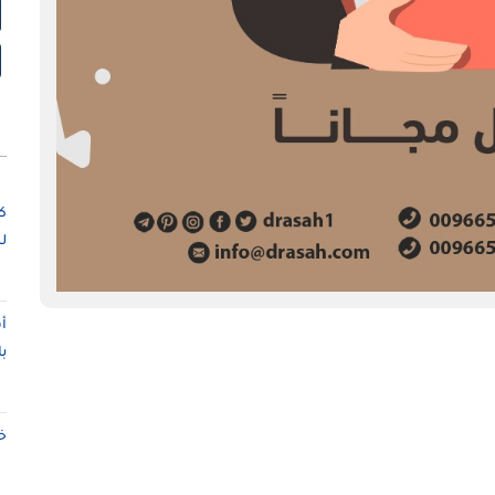
ك
ل
أ
ب
خ