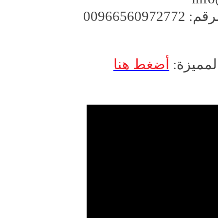
0096656
لمميزة:
أضغط هنا