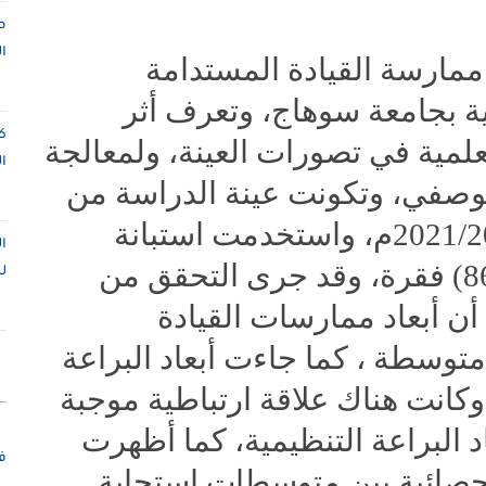
ص
ا
مارسة القيادة المستدامة
مية بجامعة سوهاج، وتعرف أثر
ك
لعلمية في تصورات العينة، ولمعالجة
ا
وصفي، وتكونت عينة الدراسة من
(583) عضوا، للعام الدراسي 2021/2022م، واستخدمت استبانة
ا
وزعت على العينة احتوت على (86) فقرة، وقد جرى التحقق من
ل
أن أبعاد ممارسات القيادة
توسطة ، كما جاءت أبعاد البراعة
كانت هناك علاقة ارتباطية موجبة
اد البراعة التنظيمية، كما أظهرت
ف
إحصائية بين متوسطات استجابة