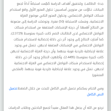
جدة- الطائف). ولتحقيق أهداف الدراسة صُمِّمت استبانةٌ أداةً لجمع
البيانات، تكوَّنت من محورين أساسيين؛ تناول المحور الأول واقع استخدام
شبكات التواصل الاجتماعي، وتناول المحور الثاني موضوع العزلة
الاجتماعية، وشملت الاستبانة (50) فقرة. وتوصلت الدراسة إلى مجموعة
من النتائج أهمها: أن درجة الإشباعات المتحققة من استخدام شبكات
التواصل الاجتماعي لدى الطالبات الصم كانت كبيرة بمتوسط (2.3729)،
كما أشارت النتائج إلى وجود أثر ذي دلالة إحصائية لاستخدام شبكات
التواصل الاجتماعي في الإشباعات المحققة لديهن، تتمثل في وجود
علاقة ارتباطية طردية قوية بينهما. وأن درجة العزلة الاجتماعية لديهن
كانت كبيرة بمتوسط (2.4495)، وأظهرت النتائج وجود أثر ذي دلالة
إحصائية لاستخدام شبكات التواصل الاجتماعي في العزلة الاجتماعية
لديهن، تمثل في وجود علاقة ارتباطية طردية قوية بينهما. (الملخص
المنشور)
وفي الختام يمكنكم تحميل النص الكامل للبحث من خلال الضغط
:تحميل
النص الكامل
نرجو من الله أن يجعل هذا المقال مفيداً لجميع الباحثين وطلاب الدراسات