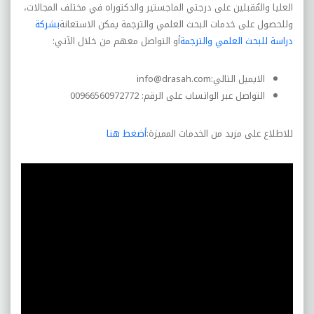
العليا والمُقبلين على درجتي الماجستير والدكتوراه في مختلف المجالات،
وللحصول على خدمات البحث العلمي والترجمة يمكن الاستعانة
بشركة
دراسة للبحث العلمي والترجمة
أو التواصل معهم من خلال الآتي:
الايميل التالي:
info@drasah.com
التواصل عبر الواتساب على الرقم: 00966560972772
للاطلاع على مزيد من الخدمات المميزة:
أضغط هنا