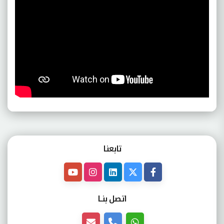
تابعنـا
اتصل بنــا