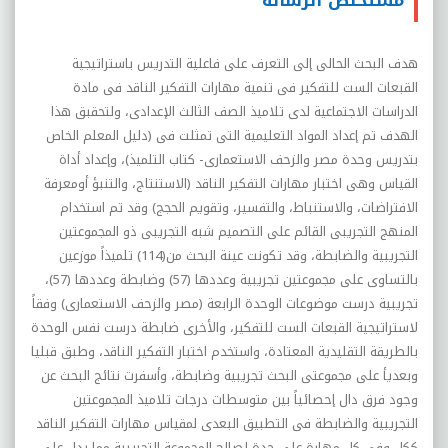
مستخلص الرسالة
هدف البحث الحالى إلى التعرف على فاعلية التدريس باستراتيجية
القبعات الست للتفکير فى تنمية مهارات التفکير الناقد فى مادة
الدراسات الاجتماعية لدى تلاميذ الصف الثالث الإعدادى، ولتحقبق هذا
الهدف تم إعداد المواد التعليمية التى تمثلت فى (دليل المعلم الخاص
بتدريس وحدة مصر والزحف الاستعمارى- کتاب التلميذ)، وإعداد أداة
القياس وهى اختبار مهارات التفکير الناقد (الاستنتاج، والتنبؤ أومعرفة
الافتراضات، والاستنباط، والتفسير، وتقويم الحجج) وقد تم استخدام
المنهج التجريبى القائم على التصميم شبه التجريبى ذو المجموعتين
التجريبية والضابطة، وقد تکونت عينة البحث من(114) تلميذاً موزعين
بالتساوى على مجموعتين تجريبية وعددها (57) وضابطة وعددها (57)،
تجريبية درست موضوعات الوحدة الرابعة (مصر والزحف الاستعمارى) وفقاً
لاستراتيجية القبعات الست للتفکير، والأخرى ضابطة درست نفس الوحدة
بالطريقة التقليدية المعتادة، واستخدم اختبار التفکير الناقد، وطبق قبليا
وبعديأ على مجموعتى البحث تجريبية وضابطة، وأسفرت نتائج البحث عن
وجود فرق دال إحصائياً بين متوسطات درجات تلاميذ المجموعتين
التجريبية والضابطة فى التطبيق البعدى لمقياس مهارات التفکير الناقد
ککل وفى کل مهارة على حدة لصالح المجموعة التجريبية مما يدل على