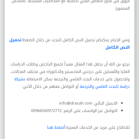
فروق في محور التعامل الفني للطلبة مع المحاضرات المسجلة. (الملخص
المنشور)
وفي الختام يمكنكم تحميل النص الكامل للبحث من خلال الضغط
:
تحميل
النص الكامل
نرجو من الله أن يجعل هذا المقال مفيداً لجميع الباحثين وطلاب الدراسات
العليا والمُقبلين على درجتي الماجستير والدكتوراه في مختلف المجالات،
وللحصول على خدمات البحث العلمي والترجمة يمكن الاستعانة
بشركة
دراسة للبحث العلمي والترجمة
أو التواصل معهم من خلال الآتي:
الايميل التالي:
info@drasah.com
التواصل عبر الواتساب على الرقم: 00966560972772
للاطلاع على مزيد من الخدمات المميزة:
أضغط هنا