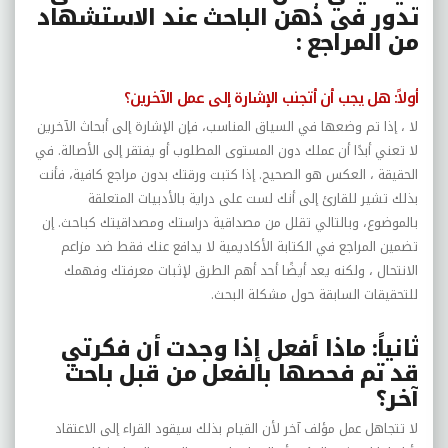
تدور فى ذهن الباحث عند الاستشهاد
من المراجع :
أولاً: هل يجب أن أتجنب الإشارة إلى عمل الآخرين؟
لا ، إذا تم وضعها في السياق المناسب، فإن الإشارة إلى أبحاث الآخرين
لا تعني أبدًا أن عملك دون المستوى المطلوب أو يفتقر إلى الأصالة. في
الحقيقة ، العكس هو الصحيح. إذا كتبت ورقتك بدون مراجع كافية، فأنت
بذلك تشير للقارئ إلى أنك لست على دراية بالأدبيات المتعلقة
بالموضوع، وبالتالي تقلل من مصداقية دراستك ومصداقيتك كباحث. إن
تضمين المراجع في الكتابة الأكاديمية لا يدافع عنك فقط ضد مزاعم
الانتحال ، ولكنه يعد أيضًا أحد أهم الطرق لإثبات معرفتك وفهمك
للتحقيقات السابقة حول مشكلة البحث.
ثانياً: ماذا أفعل إذا وجدت أن فكرتي
قد تم فحصها بالفعل من قبل باحث
آخر؟
لا تتجاهل عمل مؤلف آخر لأن القيام بذلك سيقود القراء إلى الاعتقاد