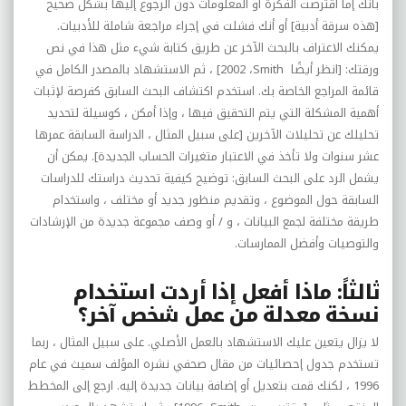
بأنك إما اقترضت الفكرة أو المعلومات دون الرجوع إليها بشكل صحيح
[هذه سرقة أدبية] أو أنك فشلت في إجراء مراجعة شاملة للأدبيات.
يمكنك الاعتراف بالبحث الآخر عن طريق كتابة شيء مثل هذا في نص
ورقتك: [انظر أيضًا
Smith
،
2002
] ، ثم الاستشهاد بالمصدر الكامل في
قائمة المراجع الخاصة بك. استخدم اكتشاف البحث السابق كفرصة لإثبات
أهمية المشكلة التي يتم التحقيق فيها ، وإذا أمكن ، كوسيلة لتحديد
تحليلك عن تحليلات الآخرين [على سبيل المثال ، الدراسة السابقة عمرها
عشر سنوات ولا تأخذ في الاعتبار متغيرات الحساب الجديدة]. يمكن أن
يشمل الرد على البحث السابق: توضيح كيفية تحديث دراستك للدراسات
السابقة حول الموضوع ، وتقديم منظور جديد أو مختلف ، واستخدام
طريقة مختلفة لجمع البيانات ، و / أو وصف مجموعة جديدة من الإرشادات
والتوصيات وأفضل الممارسات.
ثالثاً: ماذا أفعل إذا أردت استخدام
نسخة معدلة من عمل شخص آخر؟
لا يزال يتعين عليك الاستشهاد بالعمل الأصلي. على سبيل المثال ، ربما
تستخدم جدول إحصائيات من مقال صحفي نشره المؤلف سميث في عام
1996 ، لكنك قمت بتعديل أو إضافة بيانات جديدة إليه. ارجع إلى المخطط