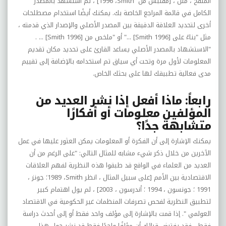
المنقح ، مثل ، [مقتبس من
Smith
،
1996
] ، ثم استشهد بالمصدر
الكامل في قائمة المراجع الخاصة بك. يمكنك أيضًا استخدام مصطلحات
أخرى لتحديد العلاقة الدقيقة بين المصدر الأصلي والإصدار الذي قدمته ،
مثل "بناءً على
Smith 1996]
] ..." أو "ملخص من
Smith 1996]
] ... .
"الاستشهاد بالمصدر الأصلي يساعد القارئ على تحديد مكان تقديم
المعلومات لأول مرة وتحت أي سياق تم استخدامه بالإضافة إلى تقييم
مدى فعالية تطبيقك لها على بحثك الخاص.
رابعاً: ماذا أفعل إذا نشر العديد من
المؤلفين معلومات أو أفكارًا
متشابهة جدًا؟
يمكنك الإشارة إلى أن الفكرة أو المعلومات يمكن العثور عليها في عمل
الآخرين من خلال ذكر شيء مشابه للمثال التالي: "على الرغم من أن
العديد من العلماء في الواقع قد طبقوا هذه النظرية لفهم العلاقات
الاقتصادية بين الأمم [على سبيل المثال ، انظر
Smith
،
1989
؛ جونز ،
1991 ؛ جونسون ، 1994 ؛ أندرسون ، 2003] ، لم يول اهتمام كبير
لتطبيق النظرية لفحص تصرفات المنظمات غير الحكومية في الاقتصاد
العولمي ". إذا قمت بالإشارة إلى مؤلف واحد فقط أو إلى أحدث دراسة
فقط ، فقد يفترض قرائك أن مؤلفًا واحدًا فقط قد نشر حول هذا