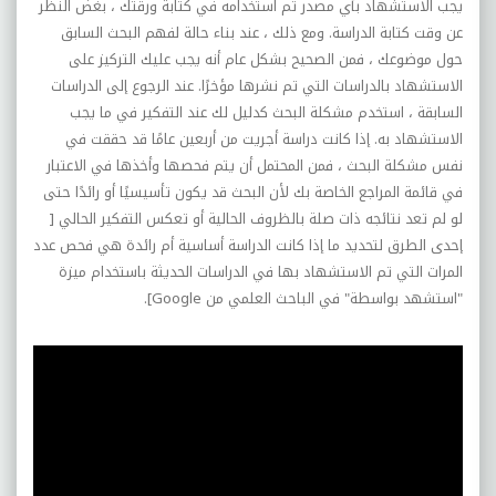
يجب الاستشهاد بأي مصدر تم استخدامه في كتابة ورقتك ، بغض النظر
عن وقت كتابة الدراسة. ومع ذلك ، عند بناء حالة لفهم البحث السابق
حول موضوعك ، فمن الصحيح بشكل عام أنه يجب عليك التركيز على
الاستشهاد بالدراسات التي تم نشرها مؤخرًا. عند الرجوع إلى الدراسات
السابقة ، استخدم مشكلة البحث كدليل لك عند التفكير في ما يجب
الاستشهاد به. إذا كانت دراسة أجريت من أربعين عامًا قد حققت في
نفس مشكلة البحث ، فمن المحتمل أن يتم فحصها وأخذها في الاعتبار
في قائمة المراجع الخاصة بك لأن البحث قد يكون تأسيسيًا أو رائدًا حتى
لو لم تعد نتائجه ذات صلة بالظروف الحالية أو تعكس التفكير الحالي [
إحدى الطرق لتحديد ما إذا كانت الدراسة أساسية أم رائدة هي فحص عدد
المرات التي تم الاستشهاد بها في الدراسات الحديثة باستخدام ميزة
"استشهد بواسطة" في الباحث العلمي من
Google
].