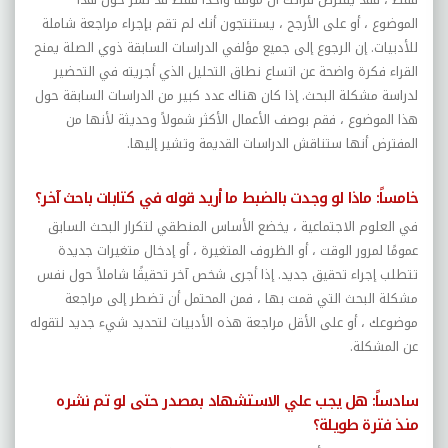
الموضوع ، أو على الأرجح ، يستنتجون أنك لم تقم بإجراء مراجعة شاملة
للأدبيات. إن الرجوع إلى جميع مؤلفي الدراسات السابقة ذوي الصلة يمنح
القراء فكرة واضحة عن اتساع نطاق التحليل الذي أجريته في التحضير
لدراسة مشكلة البحث. إذا كان هناك عدد كبير من الدراسات السابقة حول
هذا الموضوع ، فقم بوصف الأعمال الأكثر شمولاً وحديثة لأنها من
المفترض أنها ستناقش الدراسات القديمة وتشير إليها.
خامساً: ماذا لو وجدت بالضبط ما أريد قوله في كتابات باحث آخر؟
في العلوم الاجتماعية ، يخضع الأساس المنطقي لتكرار البحث السابق
عمومًا لمرور الوقت ، أو الظروف المتغيرة ، أو إدخال متغيرات جديدة
تتطلب إجراء تحقيق جديد. إذا أجرى شخص آخر تحقيقًا شاملاً حول نفس
مشكلة البحث التي قمت بها ، فمن المحتمل أن تضطر إلى مراجعة
موضوعك ، أو على الأقل مراجعة هذه الأدبيات لتحديد شيء جديد لتقوله
عن المشكلة.
سادساً: هل يجب علي الاستشهاد بمصدر حتى لو تم نشره
منذ فترة طويلة؟