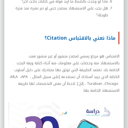
ماذا لو وجدت بالضبط ما أريد قوله في كتابات باحث آخر؟
هل يجب علي الاستشهاد بمصدر حتى لو تم نشره منذ فترة
طويلة؟
ماذا نعني بالاقتباس Citation؟
الاقتباس هو مرجع رسمي لمصدر منشور أو غير منشور قمت
بالاستشهاد منه وحصلت على معلومات منه أثناء كتابة ورقة البحث
الخاصة بك. تعتمد الطريقة التي توثق بها مصادرك على دليل أسلوب
الكتابة الذي يريد أستاذك أن تستخدمه [على سبيل المثال ،
APA
،
MLA
،
Chicago
،
Turabian
، إلخ.]. لاحظ أن بعض التخصصات لها طريقة
الاستشهاد الخاصة بها.