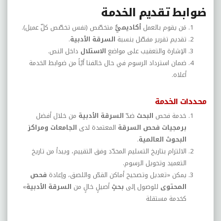
ضوابط تقديم الخدمة
مَن يقوم بالعمل
أكاديميٌّ
متخصّص (نفس تخصّص كلّ عميل).
تقديم تقرير مفصّل بنسبة
السرقة الأدبية
.
الإشارة والتعقيب على مواضع
الاستلال
داخل النص.
ضمان استرداد الرسوم في حال خالفنا أيّاً من ضوابط الخدمة
أعلاه.
محددات الخدمة
خدمة فحص
البحث
ضدّ
السرقة الأدبية
من خلال أفضل
برمجيات فحص السرقة
المعتمدة لدى
الجامعات ومراكز
البحوث العالمية
.
الالتزام بتاريخ التسليم المحدّد وفق التقييم، ويبدأ من تاريخ
التعميد وتحويل الرسوم.
يمكن «تعديل وتصحيح أماكن القصّ واللصق، وإعادة
فحص
المحتوى
للوصول إلى
بحثٍ
أصيلٍ خالٍ من
السرقة الأدبية
»
كخدمة مستقلة