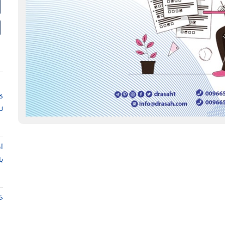
ك
ل
أ
ب
خ