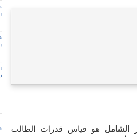
ص
ا
ك
ا
ا
ل
ار الشامل
هو قياس قدرات الطالب
ف