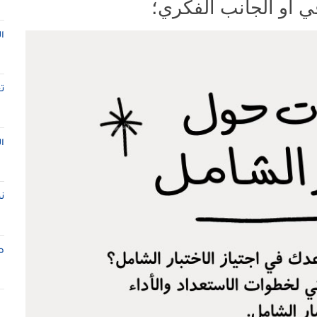
ي أو الجانب الفكري؛
ا
ت
ا
ن
ط