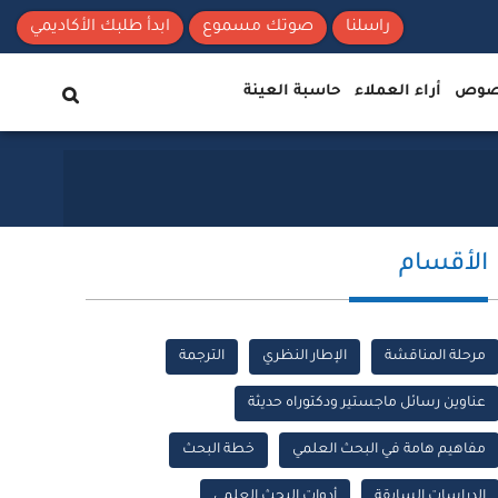
راسلنا
صوتك مسموع
ابدأ طلبك الأكاديمي
نصوص
أراء العملاء
حاسبة العينة
الأقسام
مرحلة المناقشة
الإطار النظري
الترجمة
عناوين رسائل ماجستير ودكتوراه حديثة
مفاهيم هامة في البحث العلمي
خطة البحث
الدراسات السابقة
أدوات البحث العلمي