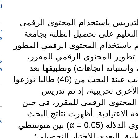
ت
لتدريس باستخدام المحتوى الرقمي
لتعليم على تحصيل الطلبة بجامعة
و
لم باستخدام المحتوى الرقمي المطور
 تطوير المحتوى الرقمي للمقرر،
م
 واستبانة اتجاهات) وتطبيقها بعد
و
التحقق من صدقهما وثباتهما. وتكونت عينة البحث من (46) طالبا توزعوا
أخرى تجريبية، إذ تم تدريس
ى المحتوى الرقمي للمقرر، في حين
الاعتيادية. أظهرت نتائج البحث
ف
ى الدلالة
(α = 0.05)
بين متوسطي
ق البعدي للاختبار التحصيلي؛