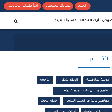
راسلنا
صوتك مسموع
ابدأ طلبك الأكاديمي
نصوص
أراء العملاء
حاسبة العينة
الأقسام
مرحلة المناقشة
الإطار النظري
الترجمة
عناوين رسائل ماجستير ودكتوراه حديثة
مفاهيم هامة في البحث العلمي
خطة البحث
الدراسات السابقة
أدوات البحث العلمي