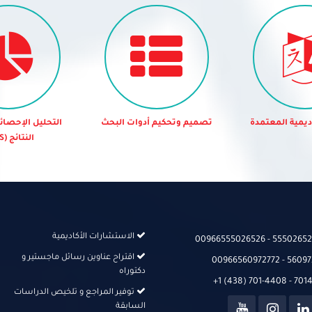
م أدوات البحث
التحليل الإحصائي ومناقشة
التدقيق اللغوي 
النتائج (SPSS)
الاستشارات الأكاديمية
00966555026526‬‬ - 555026526
اقتراح عناوين رسائل ماجستير و
00966560972772 - 56097
دكتوراه
+1 (438) 701-4408 - 70
توفير المراجع و تلخيص الدراسات
السابقة