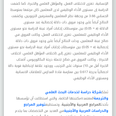
الإنسانية، تعزى لاختلاف العمل، والمؤهل العلمي والخبرة، کما کشفت
الدراسة إن مستوى الأداء الوظيفي لدى المعلمين کان مرتفعا بمتوسط
الحسابي 3.66 من وجهة نظر المعلمين والمشرفين التربويين، وکشفت
النتائج أيضاً على وجود فروق ذات دلالة إحصائية عند مستوى
الدلالة
(0.05 = a)
بين متوسطات إجابات أفراد عينة الدراسة نحو مستوى
الأداء الوظيفي للمعلمين، تعزى لاختلاف العمل، وکانت الفروق في
صالح عينة المعلمين، ودلت النتائج أيضاً على وجود فروق ذات دلالة
إحصائية
(0.05 = a)
بين متوسطات إجابات أفراد عينة الدراسة نحو مستوى
الأداء الوظيفي للمعلمين، تعزى إلى (اختلاف المؤهل العلمي، اختلاف
الخبرة) ، وکانت الفروق في صالح (حملة درجة البکالوريوس، أصحاب
الخبرة أقل من 10) سنوات على الترتيب، ووجود علاقة ارتباطية قوية دالة
احصائياً بدرجة 0.617 بين ممارسة قادة المدارس للعلاقات الانسانية
ومستوى الأداء الوظيفي
.
تَملك
شركة دراسة لخدمات البحث العلمي
والترجمة
المعتمدةمكتبتها الخاصة، والتي استطاعت أن تؤسسها
بأحدث
المراجع العربية والأجنبية
، وتستطيع
توفير المراجع
والدراسات العربية والأجنبية
في العديد من التخصصات بما يخدم