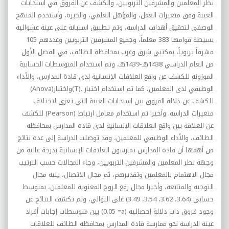
نظر المعلمين والمشرفين التربويين، والکشف عن الفروق في استجابات
العينة وفق متغيرات العمل، والمؤهل العلمي، والخبرة، وأستخدم المنهج
الوصفي لتحقيق أهداف الدراسة، وتم تطبيق استبانة على عينة عشوائية
بسيطة قوامها 383 معلماً، وجميع المشرفين التربويين وعددهم 105
مشرفاً تربوياً، بمکتبي شرق وغرب بمحافظة الطائف، في الفصل الأول
من العام الدراسي 1438هـ-1439هـ، وتم استخدام المتوسطات الحسابية
الموزونة للکشف عن واقع العلاقات الإنسانية لدى قادة المدارس، والأداء
الوظيفي لدى المعلمين، کما تم استخدام اختبار
(T).
واختبار
(Anova)
للکشف عن دلالة الفروق بين استجابات العينة التي تعزى لاختلاف
متغيرات الدراسة. وأخيرا تم استخدام معامل ارتباط
(Pearson)
للکشف
عن العلاقة بين واقع العلاقات الإنسانية لدى قادة المدارس بمحافظة
الطائف، والأداء الوظيفي للمعلمين، وقد توصلت الدراسة إلى عدة نتائج
من أهمها أن قادة المدارس يمارسون العلاقات الإنسانية بدرجة عالية من
وجهة نظر المعلمين والمشرفين التربويين، وجاء المجالات حسب الترتيب
مجال الاهتمام بالمعلمين وتقديرهم، ثم مجال الاتصال، يليه مجال
التوجيه والمتابعة، وأخيرا مجال رفع الروح المعنوية للمعلمين، بمتوسط
حسابي (3.64، 3.62، 3.54، 3.49) على التوالي، ولم تکشف النتائج عن
وجود فروق ذات دلالة إحصائية
(0.05 =a)
بين متوسطات إجابات أفراد
عينة الدراسة نحو ممارسة قادة المدارس بمحافظة الطائف للعلاقات