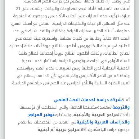
على وصف آراء طلبة جامعة القصيم نحو دراسة الصم الأکاديمية.
اُستخدمت الاستبانة کأداة لجمع المعلومات والبيانات. وشملت على 21
عبارة، ترکّزت هذه العبارات على الجانب الأکاديمي وموضوعاته المتفرعة
عنه مثل المنهج، الواجبات والتکليفات الدراسية، التفاعل مع أستاذ المقرر،
معلومات أستاذ المقرر، مهارات القراءة والکتابة، واللغة. شارک في هذا
البحث 891 طالباً وطالبة من کليات مختلفة، واقتصرت عينة البحث على
الطلبة في مرحلة البکالوريوس. أظهرت النتائج فروقاً ذات دلالة إحصائية
لصالح الطالبات، وکذلک أظهرت النتائج فروقاً إحصائية لصالح طلبة
السنة الأولى في الجامعة. وتوصي الدراسة باستثمار هذه الصورة
الذهنية الإيجابية لدى الطلبة وسن تشريعات تخدم الصم ودراستهم
وتمکنهم من الدمج الأکاديمي والاجتماعي، لأن هذا مما يسهم في
تغيير النظرة السلبية والتأخر الدراسي عند الصم في مراحلهم الدراسية
.
تَملك
شركة دراسة لخدمات البحث العلمي
والترجمة
المعتمدةمكتبتها الخاصة، والتي استطاعت أن تؤسسها
بأحدث
المراجع العربية والأجنبية
، وتستطيع
توفير المراجع
والدراسات العربية والأجنبية
في العديد من التخصصات بما يخدم
موضوع دراسة
الباحث
سواء أكانت
مراجع عربية أم أجنبية