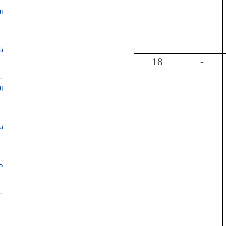
ا
ت
18
-
ا
ن
ط