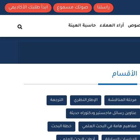
راسلنا
صوتك مسموع
ابدأ طلبك الأكاديمي
نصوص
أراء العملاء
حاسبة العينة
الأقسام
مرحلة المناقشة
الإطار النظري
الترجمة
عناوين رسائل ماجستير ودكتوراه حديثة
مفاهيم هامة في البحث العلمي
خطة البحث
الدراسات السابقة
أدوات البحث العلمي