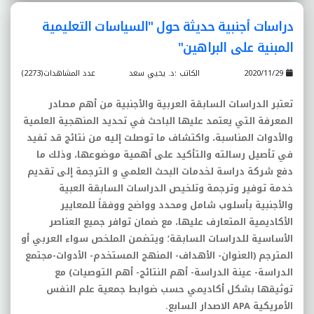
دراسات أجنبية حديثة حول "السياسات التعليمية
المبنية على البراهين"
2020/11/29
الكاتب :د. يحيي سعد
عدد المشاهدات(2273)
تعتبر الدراسات السابقة العربية والأجنبية من أهم مصادر
المعرفة التي يعتمد عليها الباحث في تحديد المنهجية العلمية
والأدوات المناسبة، واكتشاف ما توصلت إليه من نتائج قد تفيد
في تأصيل رسالته والتأكيد على أهمية موضوعها، وذلك ما
دفع شركة دراسة لخدمات البحث العلمي و الترجمة إلى تقديم
خدمة توفير وترجمة وتلخيص الدراسات السابقة العبية
والأجنبية بأسلوب شامل ومحدد وواضح ووفقاً للمعايير
الأكاديمية المتعارف عليها، مع ضمان توافر جميع العناصر
الأساسية للدراسات السابقة؛ ويتضمن الملخص سواء العربي أو
المترجم
(
العنوان
-
الأهداف
-
المنهج المستخدم
-
الأدوات
-
مجتمع
الدراسة
-
عينة الدراسة
-
أهم النتائج
-
أهم التوصيات
)
مع
توثيقها بشكل أكاديمي حسب ضوابط جمعية علم النفس
الأمريكية
APA
الاصدار السابع
.