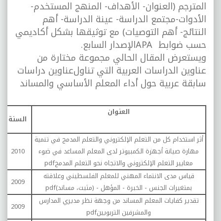
المترجم (العنوان- الأهداف- المنهج المستخدم-
الأدوات-مجتمع الدراسة- عينة الدراسة- أهم
النتائج- أهم التوصيات) مع توثيقها بشكل أكاديمي
حسب ضوابط
APA
الإصدار السابع.
ويستعرض المقال الحالي مجموعة مختارة من
عناوين الدراسات العربية التي تناول
عناوين دراسات
سابقة عربية حول أداء المعلم الأساسي والمساند
العنوان
السنة
أثر استخدام كل من التعلم الإلكتروني والتعلم المدمج في تنمية
مهارة صيانة أجهزة الكمبيوتر لدى المعلم المساعد في ضوء
2010
معايير التعلم الإلكتروني والاتجاه نحو التعلم المدمج
pdf
قياس مدى الانتماء المهني للمعلم الفلسطيني وعلاقته
2009
م
بمتغيرات الجنس - الخبرة - المؤهل - (مثبت، مساند)
pdf
تقدير كفايات المعلم المساند من وجهة نظر مديري المدارس
2009
م
والمشرفين التربويين
pdf