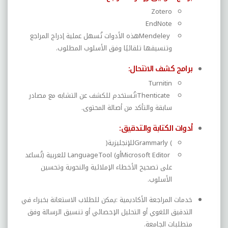
Zotero
EndNote
Mendeley
هذه الأدوات تُسهل عملية إدراج المراجع
وتنسيقها تلقائيًا وفق الأسلوب المطلوب
.
برامج كشف الانتحال
:
Turnitin
iThenticate
تُستخدم للكشف عن التشابه مع مصادر
سابقة والتأكد من أصالة المحتوى
.
أدوات الكتابة والتدقيق
:
Grammarly (
للإنجليزية
)
Microsoft Editor
أو
LanguageTool (
للعربية
)
تُساعد
على تصحيح الأخطاء الإملائية والنحوية وتحسين
الأسلوب
.
خدمات المراجعة الأكاديمية
:
يمكن للطلاب الاستعانة بخبراء في
التدقيق اللغوي أو التحليل الإحصائي أو تنسيق الرسالة وفق
متطلبات الجامعة
.