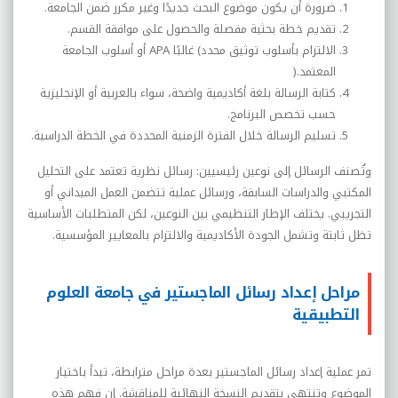
ضرورة أن يكون موضوع البحث جديدًا وغير مكرر ضمن الجامعة
.
تقديم خطة بحثية مفصلة والحصول على موافقة القسم
.
الالتزام بأسلوب توثيق محدد
(
غالبًا
APA
أو أسلوب الجامعة
المعتمد
).
كتابة الرسالة بلغة أكاديمية واضحة، سواء بالعربية أو الإنجليزية
حسب تخصص البرنامج
.
تسليم الرسالة خلال الفترة الزمنية المحددة في الخطة الدراسية
.
وتُصنف الرسائل إلى نوعين رئيسيين: رسائل نظرية تعتمد على التحليل
المكتبي والدراسات السابقة، ورسائل عملية تتضمن العمل الميداني أو
التجريبي. يختلف الإطار التنظيمي بين النوعين، لكن المتطلبات الأساسية
تظل ثابتة وتشمل الجودة الأكاديمية والالتزام بالمعايير المؤسسية
.
مراحل إعداد رسائل الماجستير في جامعة العلوم
التطبيقية
تمر عملية إعداد رسائل الماجستير بعدة مراحل مترابطة، تبدأ باختيار
الموضوع وتنتهي بتقديم النسخة النهائية للمناقشة. إن فهم هذه