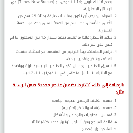
بحجم 16 للعناوين و14 للنصوص، أو
(Times New Roman)
في
الرسائل الإنجليزية
.
الهوامش: يجب أن تكون بمقاسات دقيقة (مثلاً: 2.5 سم من
الأعلى والأسفل، و3.5 سم من الجهة اليمنى و2.5 من الجهة
اليسرى)
.
تباعد الأسطر: غالبًا ما يُعتمد تباعد بمقدار 1.5 بين السطور، ما لم
يُنص على غير ذلك
.
ترقيم الصفحات: يبدأ الترقيم من المقدمة، مع استثناء صفحات
الغلاف وشكر وتقدير الباحث
.
تنسيق العناوين: يجب أن تكون العناوين الرئيسية بارزة وواضحة،
مع الالتزام بتسلسل منطقي في الترقيم
(1
، 1.1، 1.2
...).
بالإضافة إلى ذلك، يُشترط تضمين عناصر محددة ضمن الرسالة
مثل
:
صفحة الغلاف الرسمي بصيغة الجامعة
صفحة الإهداء والشكر (اختيارية)
فهرس المحتويات والجداول والأشكال
قائمة المراجع وفق أسلوب توثيق محدد
(APA
غالبًا
)
الملاحق (إن وُجدت)