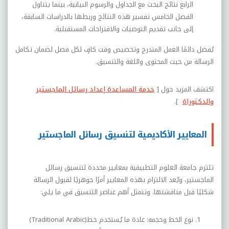
الرابع نتائج البحث مع الجداول والرسوم البيانية، بينما يتناول
الفصل الخامس تفسير هذه النتائج وربطها بالدراسات السابقة،
إلى جانب تقديم التوصيات والاقتراحات المستقبلية
.
يُفضل دائمًا العمل المتدرج وتخصيص وقت كافٍ لكل فصل لضمان تكامل
الرسالة من حيث المحتوى واللغة والتنسيق
.
اكتشف المزيد حول [
خدمة المساعدة إعداد رسائل الماجستير
والدكتوراة
]
.
المعايير الأكاديمية لتنسيق رسائل الماجستير
تلتزم جامعة العلوم التطبيقية بمعايير محددة لتنسيق رسائل
الماجستير، ويُعد الالتزام بهذه المعايير أمرًا جوهريًا لقبول الرسالة
شكليًا قبل مناقشتها. وتتمثل أهم عناصر التنسيق في ما يلي
:
نوع الخط وحجمه: عادة ما يُستخدم خط
(Traditional Arabic)