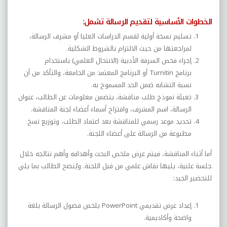
الخطوات الأساسية لتقديم الرسالة تشمل
:
تسليم نسخة أولية لقسم الدراسات العليا أو مشرف الرسالة،
لمراجعتها من حيث الالتزام بالشروط الشكلية
.
إجراء فحص السرقة الأدبية (الانتحال العلمي) باستخدام
برنامج
Turnitin
أو البرنامج المعتمد من الجامعة، والتأكد من أن
نسبة التشابه ضمن الحد المسموح به
.
تعبئة نموذج طلب مناقشة، يتضمن معلومات عن الطالب، عنوان
الرسالة، اسم المشرف، واقتراح أسماء أعضاء لجنة المناقشة
.
تحديد موعد رسمي للمناقشة بعد اعتماد الطلب، وتوزيع نسخ
مطبوعة من الرسالة على أعضاء اللجنة
.
أما أثناء المناقشة، فيتم عرض ملخص البحث وأهدافه وأهم نتائجه خلال
جلسة علنية، يليها نقاش علمي من قبل اللجنة. ويُنصح الطالب بما يلي
للتحضير الجيد
:
إعداد عرض تقديمي
PowerPoint
يلخص فصول الرسالة بلغة
واضحة وأكاديمية
.