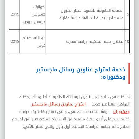
رسال
اكوانق،
الحماية القانونية للعقود امتياز البترول
للتح
9
صموئيل
2019
والمصادر البديلة للطاقة: دراسة مقارنة
في ا
جيمس جوض
الدو
رسال
عبدالله، هيثم
10
بطلان حكم التحكيم: دراسة مقارنة
2018
مجان
عوض
الدو
خدمة اقتراح عناوين رسائل ماجستير
ودكتوراه:
إذا كنت في حاجة إلى عناوين لرسالتك العلمية أو أطروحتك يمكنك
التواصل معنا عبر خدمة
اقتراح عناوين رسائل ماجستير
ودكتوراه
وفقًا لتخصصك العلمي، والتي تمتاز بها شركة دراسة
كونها تتم على أيدي نخبة متميزة من الأساتذة المتخصصين من لديهم
اطلاع دائم بكافة الدراسات الجديدة أول بأول والتي تمتاز بالآتي: