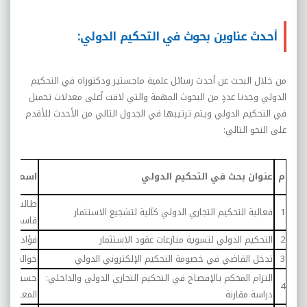
أحدث عناوين بحوث في التحكيم الدولي:
من خلال البحث عن أحدث رسائل علمية ماجستير ودكتوراه في التحكيم
الدولي وجدنا عددٍ من البحوث المهمة والتي لاقت أعلى معدلات تحميل
في التحكيم الدولي ويتم ترتيبها في الجدول التالي من الأحدث للأقدم
على النحو التالي:
م
عنوان بحث في التحكيم الدولي
اسم البا
طالب، مبا
1
فعالية التحكيم التجاري الدولي كآلية لتشجيع الاستثمار
قاسم
2
التحكيم الدولي لتسوية منازعات عقود الاستثمار
فؤاد، عيو
3
تدخل القاضي في خصومة التحكيم الإلكتروني الدولي
خوالفية، ج
التزام المحكم بالإفصاح في التحكيم التجاري الدولي والداخلي:
حسين، دالي
4
دراسة مقارنة
المعطي