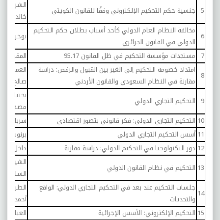
الشرف، ش
5
جنسية حكم التحكيم الإلكتروني وفقًا للقانون الكويتي
خالد إبراه
مخالفة النظام العام الدولي كأحد أسباب بطلان حكم التحكيم
6
بوخروبة، 
الدولي في القانون الجزائري
7
مستجدات مؤسسة التحكيم في ظل القانون 95.17
المقريني،
امتداد خصومة التحكيم إلى الغير بين القبول والرفض: دراسة
العمر، عدن
8
مقارنة في النظام السعودي والقانون الأردني
صالح محمد
بختياروند،
9
التحكيم التجاري الدولي
مصطفى
10
التحكيم التجاري الدولي: فكر قانوني بتصور اقتصادي
سرباح، خال
11
أسس التحكيم التجاري الدولي
برنوس، نو
12
دور التكنولوجيا في التحكيم الدولي: دراسة مقارنة
داخل، أحم
الشيوي، ع
13
التحكيم في نظام القانون الدولي
السلام من
جلسات التحكيم عند بعد في التحكيم التجاري الدولي: الواقع
الطراونة،
14
والتحديات
أحمد موس
15
التحكيم الإلكتروني: الأسس الإجرائية
العبار، يو