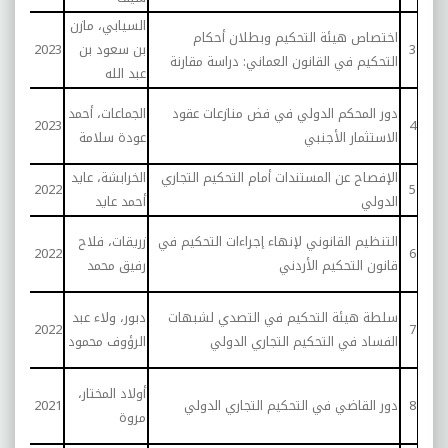
السيابي، مازن
رسال
اختصاص هيئة التحكيم وبطلان أحكام
3
بن سعود بن
2023
مجان
التحكيم في القانون العماني: دراسة مقارنة
عبد الله
الدو
رسال
دور المحكم الدولي في فض منازعات عقود
الجماعات، أحمد
4
2023
للتح
الاستثمار الأجنبي
عودة سلامة
التح
الإفصاح عن المستندات أمام التحكيم التجاري
الخرابشة، عايد
رسال
2022
5
الدولي
أحمد عايد
التح
تحمي
التنظيم القانوني لإنهاء إجراءات التحكيم في
زريقات، فلاح
6
2022
ماجس
قانون التحكيم الأردني
رفيق محمد
التح
رسال
سلطة هيئة التحكيم في التصدي لشبهات
دبور، ولاء عبد
7
2022
جاهز
الفساد في التحكيم التجاري الدولي
الرؤوف محمود
الدو
تحمي
أولاد المختار،
8
دور القاضي في التحكيم التجاري الدولي
2021
ماجس
مروة
التح