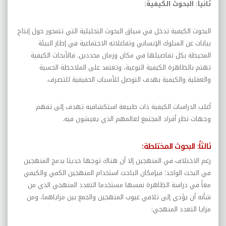
ثانياً: البحوث الكيفية:
البحوث الكيفية تدخل في سياق البحوث التحليلية التي تتمحور حول إنتاج
بيانات عن السلوك الإنساني وتفاعلاته الاجتماعية في إطار البيئة
المحيطة بكل تفاصيلها في مكان وزمان محددين. فالأبحاث الكيفية
تهتم بالظاهرة الكيفية النوعية، وتعتمد على الملاحظة الحسية
والعقلية والكيفية بهدف التوصل للأسباب الحقيقية للتصرف.
أغلب الدراسات الكيفية ذات طبيعة استكشافيه تهدف إلى تفهم
وجهات نظر أفراد المجتمع لعالمهم الذي يعيشون فيه.
ثالثاً: البحوث المختلطة:
رغم الاختلاف في المنهجين إلا أن هناك توجها حديثا بدمج المنهجين
في البحث الواحد؛ فبإمكان الباحث استخدام المنهجين الكمي والكيفي
معاً في دراسة الظاهرة نفسها مستخدما التعدد المنهجي الذي من
شأنه أن يؤدي إلى تلافي عيوب المنهجين والجمع بين مزاياهما، ومن
مزايا التعدد المنهجي: