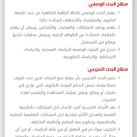
منهج البحث الوصفي:
يهتم البحث الوصفي بالحالة الراهنة للظاهرة من حيث طبيعة
الظروف والممارسات والاتجاهات السائدة حاليا.
يهتم بوصف النشاطات، والعمليات، والأشخاص، ويمكن أن يهتم
بالعلاقات السائدة بين الظواهر الجارية، ويشمل محاولات للتنبؤ
بوقائع في المستقبل.
يندرج في البحوث الوصفية الدراسات المسحية، والدراسات
الارتباطية، والدراسات التطويرية.
منهج البحث التجريبي:
يتميز البحث التجريبي بأن عملية جمع البيانات تجري تحت ظروف
ضبط مقننة تشمل التحكم الموجه بالظروف التي تؤدي إلى
تغيرات أو وقائع، وتقنن عمليات المشاهدة والتفسير لهذه
التغيرات.
تعد الأبحاث التجريبية أقرب الأبحاث لحل المشكلات بالطريقة
العلمية والمدخل الأكثر صلاحية لحل المشكلات التعليمية النظرية
والتطبيقية، وتطوير بنيه التعليم وأنظمته المختلفة.
التجريب سواء تم في المعمل أو في قاعة الدراسات، أو في أي
مجال آخر يعبر عن محاوله التحكم في جميع المتغيرات والعوامل