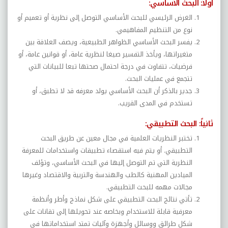
أولاً: البحث الأساسي:
الغرض الرئيسي للبحث
الأساسي
التوصل إلى نظرية أو تعميم أو
نوع من التنظيم المفاهيمي.
يفسر البحث الأساسي الظواهر الطبيعية، ويصف العلاقة بين
متغيراتها، ويأخذ التفسير صيغا لنظرية عامة، أو قوانين عامة، أو
فرضيات، تتفاوت في درجة احتمال صحتها تبعا للبيانات التي
تتجمع في عمليات البحث.
جدير بالذكر أن البحث الأساسي يولد معرفه قد لا تطبق، أو
تستخدم في المدى القريب.
ثانياً: البحث التطبيقي:
تختبر النظريات العلمية في مجال معين عن طريق البحث
التطبيقي.
أ
و يتم فيه استقصاء تطبيقات واستخدامات للمعرفة
النظرية التي تم التوصل إليها في البحث الأساسي، وتؤلف
الميادين المهنية كالطب والهندسة والتربية والاقتصاد وغيرها
مجالات مهمه للبحث التطبيقي.
تأتي نتائج البحث التطبيقي على شكل نماذج وأطر وأنظمة
معرفية قابلة للاستخدام وبخاصه عند تحويلها إلى تقانات على
شكل طرائق ووسائل وأجهزة وآليات تمتد استخداماتها في