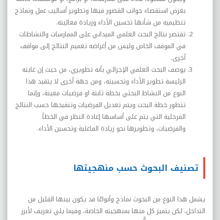
بغرض استقصاء جوانب القصور فيها وتطوير أساليب عمل ونماذج
تنظيميه من شأنها تحسين الأداء وزيادة فعاليته.
تقتصر نتائج البحث العلمي الميداني على الممارسات والنشاطات
في الموقف الخاص وليس من أغراضه تعميم النتائج إلى مواقف
أخرى.
يوصف البحث العلمي الإجرائي بأنه تطويري، من حيث إن غايته
الرئيسة تطوير الأداء وتحسينه، ومن جهة أخرى لا يتقيد هذا
النوع من النشاط البحثي بخطة ثابتة او فرضيات معينة، وإنما
تتطور خطة البحث ويتم تعديل الفرضيات وتنقيحها حسب النتائج
المرحلية التي يتم على أساسها إعادة النظر في الخطأ
والفرضيات، وتطويرها نحو زيادة الفاعلية وتحسين الأداء.
تصنيف البحوث حسب منهجيتها
يشمل هذا النوع من البحوث نماذج وأنواعًا قد يكون بينها القليل من
التداخل، لكن يتميز كل منها بمنهجيته الخاصة، وفيما يلي تعريف لأبرز