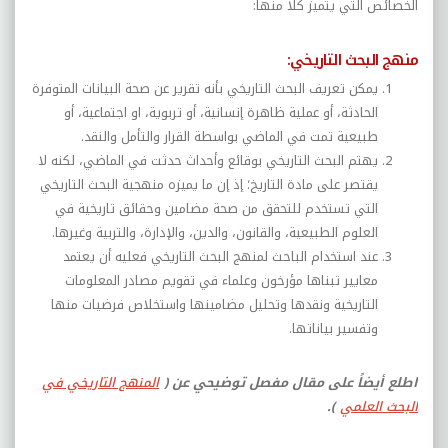
الخصائص التي يتميز كلًّا منها:
منهج البحث التاريخي:
يمكن تعريف البحث التاريخي بأنه تقرير عن صحة البيانات المتوفرة
الحادثة، أو عملية ظاهرة إنسانية، أو تربوية، او اجتماعية، أو
طبيعية تمت في الماضي بواسطة القرار والتأمل والنقد.
يهتم البحث التاريخي بوقائع وأحداث حدثت في الماضي، لكنه لا
يقتصر على مادة التاريخ؛ إذ إن ما يميزه منهجية البحث التاريخي
التي تستخدم للتحقق من صحة مضامين وحقائق تاريخية في
العلوم الطبيعية، والقانون، والدين، والإدارة، والتربية وغيرها.
عند استخدام الباحث لمنهج البحث التاريخي فعليه أن يعتمد
معايير تبناها مؤرخون وعلماء في تقويم مصادر المعلومات
التاريخية ونقدها وتحليل مضامينها واستخلاص فرضيات منها
وتفسير بياناتها.
اطلع أيضاً على مقال مفصل توضيحي عن (
المنهج التاريخي في
البحث العلمي
).