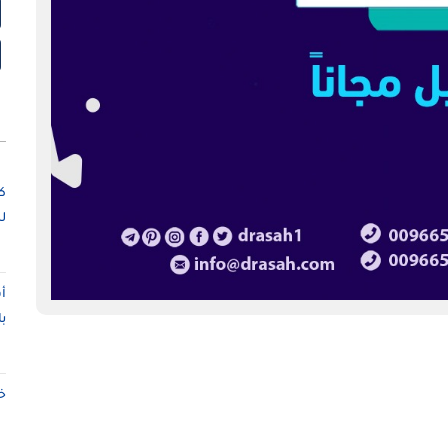
ك
ل
أ
ب
خ