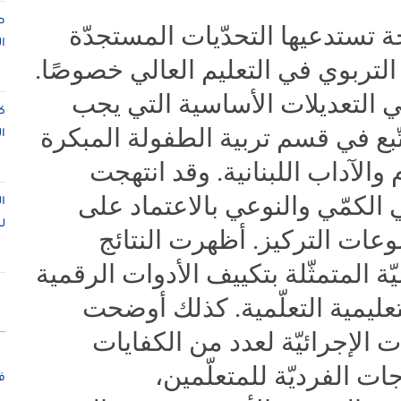
ص
 تستدعيها التحدّيات المستجدّة
ا
التربوي في التعليم العالي خصوصًا.
 التعديلات الأساسية التي يجب
ك
ّبع في قسم تربية الطفولة المبكرة
ا
والآداب اللبنانية. وقد انتهجت
 الكمّي والنوعي بالاعتماد على
ا
ل
موعات التركيز. أظهرت النتائج
ة المتمثّلة بتكييف الأدوات الرقمية
تعليمية التعلّمية. كذلك أوضحت
الإجرائيّة لعدد من الكفايات
ت الفرديّة للمتعلّمين،
ف