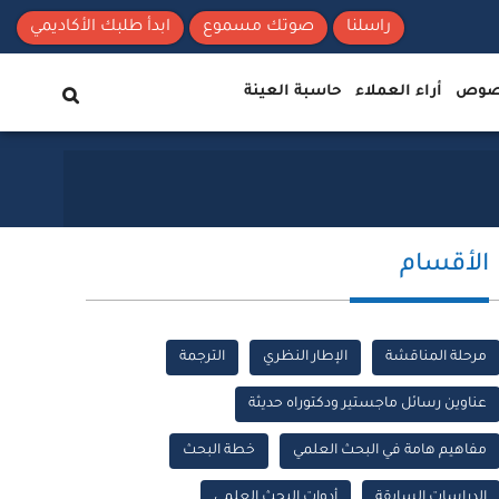
راسلنا
صوتك مسموع
ابدأ طلبك الأكاديمي
نصوص
أراء العملاء
حاسبة العينة
الأقسام
مرحلة المناقشة
الإطار النظري
الترجمة
عناوين رسائل ماجستير ودكتوراه حديثة
مفاهيم هامة في البحث العلمي
خطة البحث
الدراسات السابقة
أدوات البحث العلمي