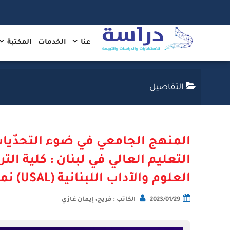
عنا
الخدمات
المكتبة
التفاصيل
المنهج الجامعي في ضوء التحدّي
التعليم العالي في لبنان : كلية الت
العلوم والآداب اللبنانية (USAL) نموذجًا
2023/01/29
الكاتب : فريج، إيمان غازي