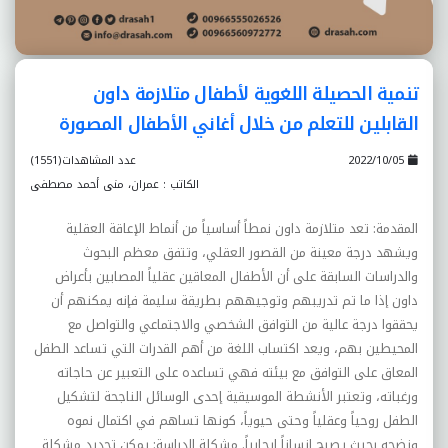
تنمية الحصيلة اللغوية لأطفال متلازمة داون
القابلين للتعلم من خلال أغاني الأطفال المصورة
2022/10/05
عدد المشاهدات(1551)
الكاتب : عمران، منى أحمد مصطفى
المقدمة: تعد متلازمة داون نمطاً أساسياً من أنماط الإعاقة العقلية
ويشهد درجة معينة من القصور العقلي، وتتفق معظم البحوث
والدراسات السابقة على أن الأطفال المعاقين عقلياً المصابين بأعراض
داون إذا ما تم تدريبهم وتوجيههم بطريقة سليمة فإنه يمكنهم أن
يحققوا درجة عالية من التوافق الشخصي والاجتماعي والتواصل مع
المحيطين بهم، ويعد اكتساب اللغة من أهم القدرات التي تساعد الطفل
المعاق على التوافق مع بيئته فهي تساعده على التعبير عن حاجاته
ورغباته، وتعتبر الأنشطة الموسيقية إحدى الوسائل الناجحة لتشكيل
الطفل روحياً وعقلياً وحتى حيوياً، كونها تساهم في اكتمال نموه
ونضجه بحيث يصبح إنساناً إيجابياً. مشكلة الدراسة: يمكن تحديد مشكلة