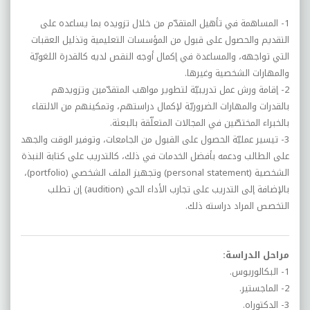
1- المساهمة في تأهيل المتقدّم من خلال تزويده بما يساعده على
التقديم والحصول على قبول من المؤسسات التعليمية وتذليل العقبات
التي تواجهه، والمساعدة في إكمال أوجه النقص لديه كالقدرة اللغويّة
والمهارات الشخصية وغيرها.
2- إقامة ورش عمل تدريبيّة لتطوير مواهب المتقدّمين وتزويدهم
بالقدرات والمهارات الضروريّة لإكمال دراستهم، وتمكينهم من الالتقاء
بالخبراء المختصّين في المجالات المتعلّقة بالبعثة.
3- تيسير عمليّة الحصول على القبول من الجامعات، وتوفير الوقت والجهد
على الطالب ودعمه بأفضل الخدمات في ذلك، كالتدريب على كتابة النبذة
الشخصية (personal statement) وتجهيز الملف الشخصي (portfolio)،
بالإضافة إلى التدريب على تجارب الأداء الحي (audition) إن تطلب
التخصص المراد دراسته ذلك.
مراحل الدراسة:
1- البكالوريوس.
2- الماجستير.
3- الدكتوراه.