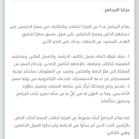
مزايا البرنامج:
يقدّم البرنامج عددًا من المزايا للطلاب والطالبات في مسار الدارسين على
حسابهم الخاص ومسار الحاصلين على قبول مسبق سعيًا لتحقيقِ
الهدف المنشود من الابتعاث، وذلك على النحو الآتي:
1- بعثة علميّة كاملة تشمل تكاليف الدراسة، والضمان المالي، ومصاريف
المعيشة للطالب ومرافقه، بالإضافة للتأمين الصحي، وتذاكر السفر من
المملكة إلى مقرِّ البعثة والعكس، ولمزيد من المعلومات يمكنكم توجيه
استفساركم عبر خدمة الاستفسارات للخدمات الإلكترونية في بوابة سفير.
2- تقديم برامج إرشاديّة تُركّز على متابعة المبتعث وتقييم تطوّره
الأكاديمي، ومدّ يد العون له في كلِّ ما من شأنه تعزيز غايات البرنامج
وتحقيق تطلّعاته.
كما يقدّم البرنامجُ أيضًا مجموعةً من المزايا لطلاب المسار الثالث الخاص
بالراغبين الجدد الذين لم يبدأوا في الدراسة ولم ينالوا القبول الجامعي،
وهي كالتالي: