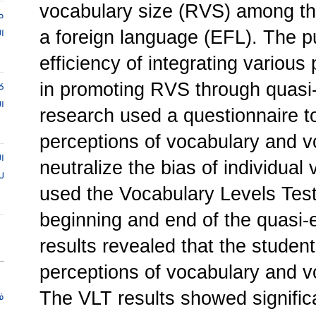
vocabulary size (RVS) among thi
ص
a foreign language (EFL). The pu
ا
efficiency of integrating various
in promoting RVS through quasi
ك
ا
research used a questionnaire to 
perceptions of vocabulary and v
ا
neutralize the bias of individual
ل
used the Vocabulary Levels Test
beginning and end of the quasi-
results revealed that the studen
perceptions of vocabulary and vo
The VLT results showed signific
ف