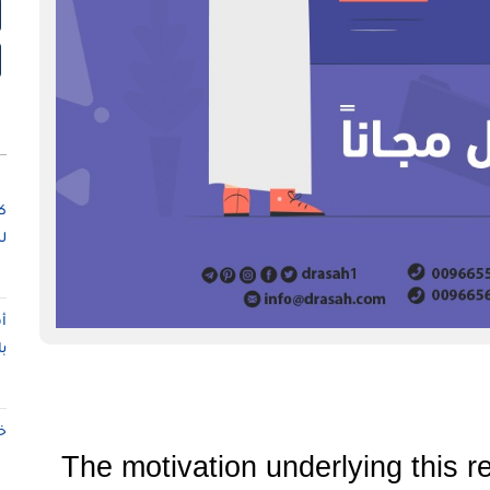
ك
ل
أ
ب
خ
The motivation underlying this r