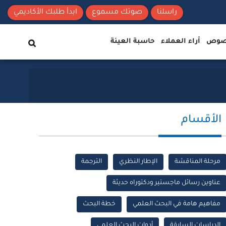
راسلنا
صوتك مسموع
ابدأ طلبك الأكاديمي
نصوص
أراء العملاء
حاسبة العينة
الأقسام
مرحلة المناقشة
الإطار النظري
الترجمة
عناوين رسائل ماجستير ودكتوراه حديثة
مفاهيم هامة في البحث العلمي
خطة البحث
الدراسات السابقة
أدوات البحث العلمي