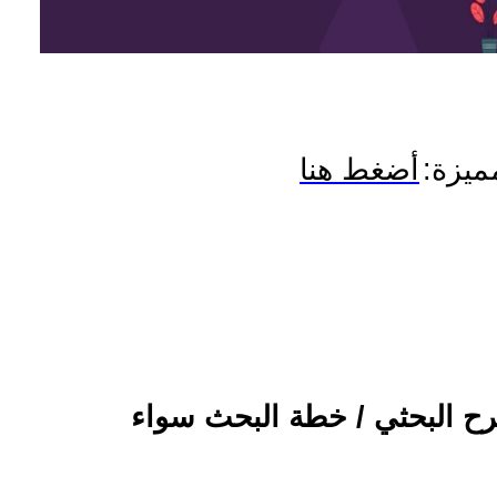
ميزة:
أضغط هنا
رح البحثي / خطة البحث سواء