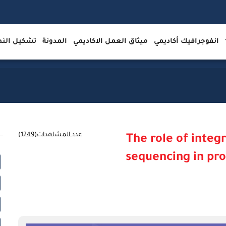
انفوجرافيك أكاديمي
ميثاق العمل الاكاديمي
المدونة
تشكيل ال
عدد المشاهدات(1249)
The role of integr
sequencing in pr