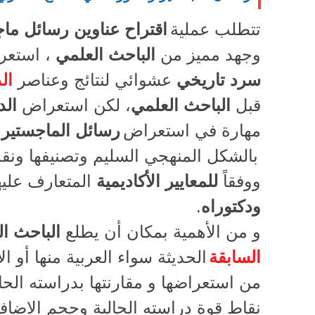
تتطلب عملية
اقتراح عناوين رسائل ماج
وجهد مميز من
الباحث العلمي
،
استعر
سرد تاريخي
عشوائي لنتائج وعناصر
ال
قبل
الباحث العلمي
، لكن
استعراض
الد
مهارة في استعراض
رسائل الماجستير و
بالشكل المنهجي السليم وتصنيفها ونقد
ووفقاً
للمعايير الأكاديمية
المتعارف علي
ودكتوراه
.
و من الأهمية بمكان أن يطلع
الباحث ا
السابقة
الحديثة سواء العربية منها أو ا
من استعراضها و مقارنتها بدراسته الح
نقاط قوة دراسته الحالية وحجم الاضافة