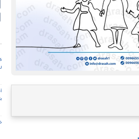
ك
ل
أ
ب
خ