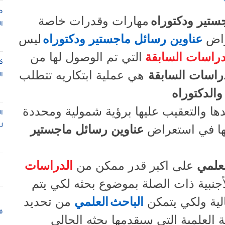
ص
ستير ودكتوراه
مهارات وقدرات خاصة
ا
اض
عناوين رسائل ماجستير ودكتوراه
ليس
دراسات السابقة
التي تم الوصول لها من
ك
راسات السابقة
هي عملية ابتكاريه تتطلب
ا
الدكتوراه
ها والتعقيب عليها برؤية شمولية ومحددة
ا
ل
ها في استعراض
عناوين رسائل ماجستير
لعلمي
على اكبر قدر ممكن من
الدراسات
لأجنبية ذات الصلة بموضوع بحثه لكي يتم
الية ولكي يتمكن
الباحث
العلمي
من تحديد
ف
 العلمية التي سيقدمها بحثه الحالي