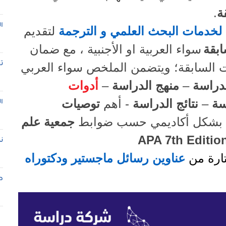
ة
.
ا
خدمات البحث العلمي و الترجمة
لتقديم
ابقة
سواء العربية او الأجنبية ، مع ضمان
ت
ات السابقة؛ ويتضمن الملخص سواء العربي
دراسة
–
منهج الدراسة
–
أدوات
سة
–
نتائج الدراسة
- أهم
توصيات
ا
بشكل أكاديمي حسب ضوابط
جمعية علم
APA 7th Editio
ن
ارة من
عناوين رسائل ماجستير ودكتوراه
ط