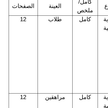
كامل/
ع
العينة
الصفحات
ملخص
ة
كامل
طلاب
12
ة
ة
كامل
مراهقين
12
ة