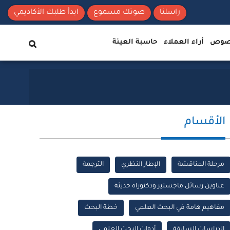
راسلنا
صوتك مسموع
ابدأ طلبك الأكاديمي
نصوص
أراء العملاء
حاسبة العينة
الأقسام
مرحلة المناقشة
الإطار النظري
الترجمة
عناوين رسائل ماجستير ودكتوراه حديثة
مفاهيم هامة في البحث العلمي
خطة البحث
الدراسات السابقة
أدوات البحث العلمي