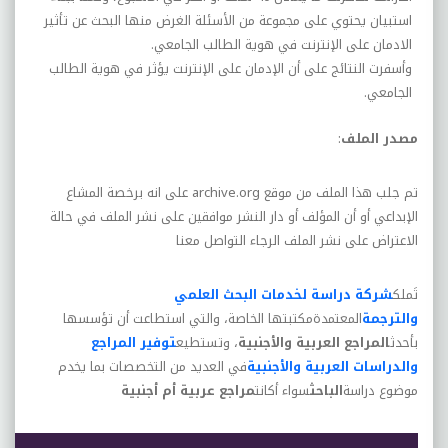
استبيان يحتوي على مجموعة من الأسئلة الغرض منها البحث عن تأثير
الادمان على الإنترنت في هوية الطالب الجامعي
.
وأسفرت النتائج على أن الإدمان على الإنترنت يؤثر في هوية الطالب
الجامعي
.
مصدر الملف
:
تم جلب هذا الملف من موقع
archive.org
على انه برخصة المشاع
الإبداعي أو أن المؤلف أو دار النشر موافقين على نشر الملف في حالة
الاعتراض على نشر الملف الرجاء التواصل معنا
تَملك
شركة دراسة لخدمات البحث العلمي
والترجمة
المعتمدةمكتبتها الخاصة، والتي استطاعت أن تؤسسها
بأحدث
المراجع العربية والأجنبية
، وتستطيع
توفير المراجع
والدراسات العربية والأجنبية
في العديد من التخصصات بما يخدم
موضوع دراسة
الباحث
سواء أكانت
مراجع عربية أم أجنبية