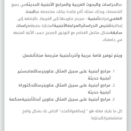
من
الدراسات والبحوث العربية والمراجع الأجنبية الحديثة
في جميع
التخصصات وبذلك تمتلك أكبر قاعدة بيانات متخصصة في
البحث
العلمي
(مراجع
أجنبية
– مترجم عناوينها إلى العربية)، بالإضافة إلى
إمكانية
تلخيص الدراسات
و
المراجعالأجنبية
المختارة بصيغة
دراسات
سابقة
بشكل مكتمل العناصر مع التوثيق الصحيح حسب الآلية المتبعة
في جامعتك.
ويتم توفير قامة عربية وأخرىأجنبية مترجمة مجاناًتشمل:
مراجع أجنبية على سبيل المثال عناوينرسائلماجستير
أجنبية حديثة
مراجع أجنبية على سبيل المثال عناوينرسائلدكتوراة
أجنبية حديثة
مراجع أجنبية على سبيل المثال عناوين أبحاثأجنبيةمحكمة
كل ما عليك فعله هو " إرسالعنوانالبحث" الخاص بك بشكل واضح
شاملمتغيراتالبحثإما: