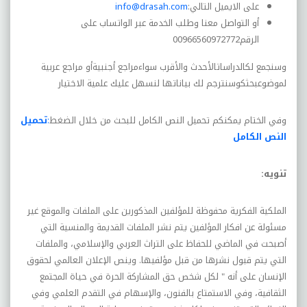
على الايميل التالي
:
info@drasah.com
أو التواصل معنا وطلب الخدمة عبر الواتساب على
الرقم
00966560972772
وسنجمع لكالدراساتالأحدث والأقرب سواءمراجع أجنبيةأو مراجع عربية
لموضوعبحثكوسنترجم لك بياناتها لنسهل عليك علمية الاختيار
وفي الختام يمكنكم تحميل النص الكامل للبحث من خلال الضغط
:
تحميل
النص الكامل
تنويه
:
الملكية الفكرية محفوظة للمؤلفين المذكورين على الملفات
والموقع غير
مسئولة عن افكار المؤلفين يتم نشر الملفات القديمة والمنسية التي
أصبحت في الماضي للحفاظ على التراث العربي والإسلامي، والملفات
التي يتم قبول نشرها من قبل مؤلفيها. وينص الإعلان العالمي لحقوق
الإنسان على أنه " لكل شخص حق المشاركة الحرة في حياة المجتمع
الثقافية، وفي الاستمتاع بالفنون، والإسهام في التقدم العلمي وفي