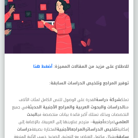
للاطلاع على مزيد من المقالات المميزة:
أضغط هنا
توفير المراجع وتلخيص الدراسات السابقة
:
تملك
شركة دراسة
القدرة على الوصول للنص الكامل لمئات الآلاف
من
الدراسات والبحوث العربية والمراجع الأجنبية الحديثة
في جميع
التخصصات وبذلك تمتلك أكبر قاعدة بيانات متخصصة في
البحث
العلمي
(مراجع
أجنبية
– مترجم عناوينها إلى العربية)، بالإضافة إلى
إمكانية
تلخيص الدراسات
و
المراجعالأجنبية
المختارة بصيغة
دراسات
سابقة
بشكل مكتمل العناصر مع التوثيق الصحيح حسب الآلية المتبعة