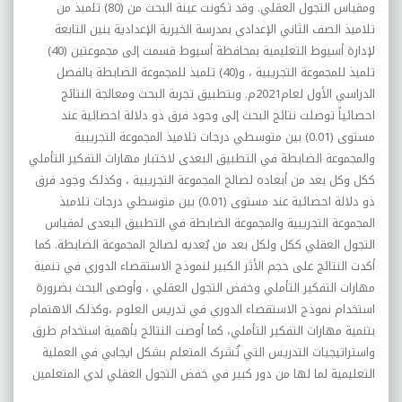
ومقياس التجول العقلي. وقد تکونت عينة البحث من (80) تلميذ من
تلاميذ الصف الثاني الإعدادي بمدرسة الخيرية الإعدادية بنين التابعة
لإدارة أسيوط التعليمية بمحافظة أسيوط قسمت إلى مجموعتين (40)
تلميذ للمجموعة التجريبية ، و(40) تلميذ للمجموعة الضابطة بالفصل
الدراسي الأول لعام2021م. وبتطبيق تجربة البحث ومعالجة النتائج
احصائياً توصلت نتائج البحث إلى وجود فرق ذو دلالة احصائية عند
مستوى (0.01) بين متوسطي درجات تلاميذ المجموعة التجريبية
والمجموعة الضابطة في التطبيق البعدى لاختبار مهارات التفکير التأملي
ککل وکل بعد من أبعاده لصالح المجموعة التجريبية ، وکذلک وجود فرق
ذو دلالة احصائية عند مستوى (0.01) بين متوسطي درجات تلاميذ
المجموعة التجريبية والمجموعة الضابطة في التطبيق البعدى لمقياس
التجول العقلي ککل ولکل بعد من بُعديه لصالح المجموعة الضابطة. کما
أکدت النتائج على حجم الأثر الکبير لنموذج الاستقصاء الدوري في تنمية
مهارات التفکير التأملي وخفض التجول العقلي ، وأوصى البحث بضرورة
استخدام نموذج الاستقصاء الدوري في تدريس العلوم ،وکذلک الاهتمام
بتنمية مهارات التفکير التأملي، کما أوصت النتائج بأهمية استخدام طرق
واستراتيجيات التدريس التي تُشرک المتعلم بشکل ايجابي في العملية
التعليمية لما لها من دور کبير في خفض التجول العقلي لدي المتعلمين