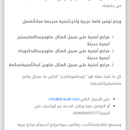
في جامعتك.
ويتم توفير قامة عربية وأخرىأجنبية مترجمة مجاناًتشمل:
مراجع أجنبية على سبيل المثال عناوينرسائلماجستير
أجنبية حديثة
مراجع أجنبية على سبيل المثال عناوينرسائلدكتوراة
أجنبية حديثة
مراجع أجنبية على سبيل المثال عناوين أبحاثأجنبيةمحكمة
كل ما عليك فعله هو " إرسالعنوانالبحث" الخاص بك بشكل واضح
شاملمتغيراتالبحثإما:
على الايميل التالي
:
info@drasah.com
أو التواصل معنا وطلب الخدمة عبر الواتساب على
الرقم
00966560972772
وسنجمع لكالدراساتالأحدث والأقرب سواءمراجع أجنبيةأو مراجع عربية