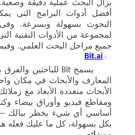
يزال البحث عملية دقيقة وصعبة
أفضل أدوات البرامج التى يمك
البحوث بسهولة وبسرعة. وف
لمجموعة من الأدوات التقنية الت
جميع مراحل البحث العلمي. وفيما
Bit.ai
يسمح
للباحثين والفرق ب
Bit
المعارف والأبحاث في مكان واحد.
الأبحاث متعددة الأبعاد مع زملا
ومقاطع فيديو وأوراق بيضاء وكت
أساسي أي شيء يخطر ببالك – م
بكل بسهولة، كل ما عليك فعله هو
مميزاته