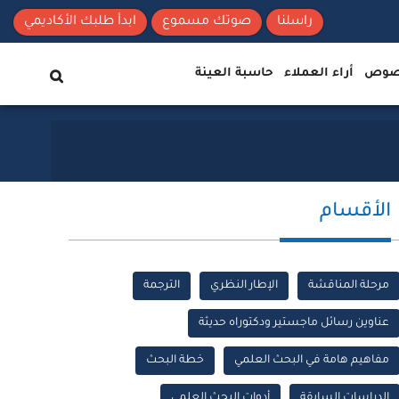
راسلنا
صوتك مسموع
ابدأ طلبك الأكاديمي
نصوص
أراء العملاء
حاسبة العينة
الأقسام
مرحلة المناقشة
الإطار النظري
الترجمة
عناوين رسائل ماجستير ودكتوراه حديثة
مفاهيم هامة في البحث العلمي
خطة البحث
الدراسات السابقة
أدوات البحث العلمي