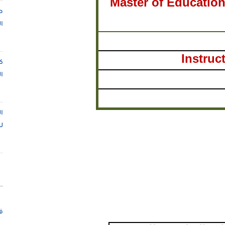
Master of Education 
ص
ا
Instruc
ك
ا
ا
ل
ف