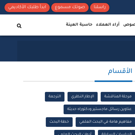
راسلنا
صوتك مسموع
ابدأ طلبك الأكاديمي
نصوص
أراء العملاء
حاسبة العينة
الأقسام
مرحلة المناقشة
الإطار النظري
الترجمة
عناوين رسائل ماجستير ودكتوراه حديثة
مفاهيم هامة في البحث العلمي
خطة البحث
الدراسات السابقة
أدوات البحث العلمي