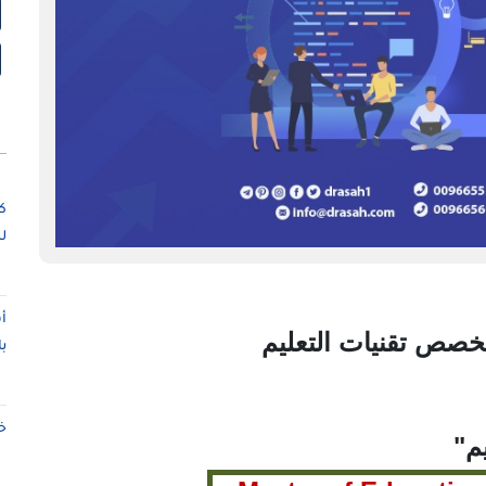
ك
ل
أ
تخصص تقنيات التعليم
ب
خ
م
"