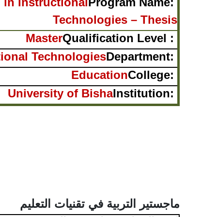
in Instructional
Program Name:
Technologies – Thesis
Master
Qualification Level :
tional Technologies
Department:
Education
College:
University of Bisha
Institution:
ماجستير التربية في تقنيات التعليم