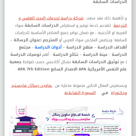
الدراسات السابقة
.
و لأهمية ذلك فقد سعت
شركة دراسة لخدمات البحث العلمي و
الترجمة
لتقديم خدمة توفير و استعراض
الدراسات السابقة
سواء
العربية او الأجنبية ، مع ضمان توافر جميع العناصر الأساسية للدراسات
السابقة؛ ويتضمن الملخص سواء العربي أو
المترجم
(
عنوان الرسالة
–
أهداف الدراسة
–
منهج الدراسة
–
أدوات الدراسة
-
مجتمع
الدراسة
-
عينة الدراسة
–
نتائج الدراسة
- أهم
توصيات الدراسة
) مع
توثيق الدراسات السابقة
بشكل أكاديمي حسب ضوابط
جمعية
علم النفس الأمريكية
APA
الاصدار السابع
APA 7th Edition
ويستعرض المقال الحالي مجموعة مختارة من
عناوين رسائل ماجستير
ودكتوراه
في
السبورة التفاعلية