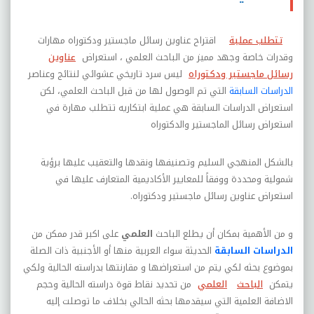
تتطلب عملية
اقتراح عناوين رسائل ماجستير ودكتوراه
مهارات
وقدرات خاصة وجهد مميز من الباحث العلمي ،
استعراض
عناوين
رسائل ماجستير ودكتوراه
ليس سرد تاريخي عشوائي لنتائج وعناصر
الدراسات السابقة
التي تم الوصول لها من قبل الباحث العلمي، لكن
استعراض الدراسات السابقة
هي عملية ابتكاريه تتطلب مهارة في
استعراض
رسائل الماجستير والدكتوراه
بالشكل المنهجي السليم وتصنيفها ونقدها والتعقيب عليها برؤية
شمولية ومحددة ووفقاً للمعايير الأكاديمية المتعارف عليها في
استعراض عناوين رسائل ماجستير ودكتوراه.
و من الأهمية بمكان أن يطلع الباحث
العلمي
على اكبر قدر ممكن من
الدراسات السابقة
الحديثة سواء العربية منها أو الأجنبية ذات الصلة
بموضوع بحثه لكي يتم من استعراضها و مقارنتها بدراسته الحالية ولكي
يتمكن
الباحث
العلمي
من تحديد نقاط قوة دراسته الحالية وحجم
الاضافة العلمية التي سيقدمها بحثه الحالي بخلاف ما توصلت إليه