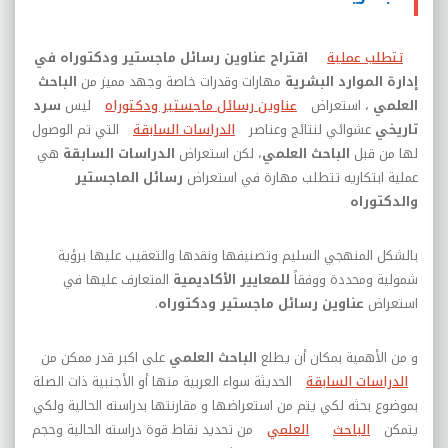
تتطلب عملية
اقتراح عناوين رسائل ماجستير ودكتوراه
في
إدارة الموارد البشرية
مهارات وقدرات خاصة وجهد مميز من
الباحث
العلمي
،
استعراض
عناوين رسائل ماجستير ودكتوراه
ليس
سرد
تاريخي
عشوائي لنتائج وعناصر
الدراسات السابقة
التي تم الوصول
لها من قبل
الباحث العلمي
، لكن
استعراض
الدراسات السابقة
هي
عملية ابتكاريه تتطلب مهارة في استعراض
رسائل الماجستير
والدكتوراه
بالشكل المنهجي السليم وتصنيفها ونقدها والتعقيب عليها برؤية
شمولية ومحددة ووفقاً
للمعايير الأكاديمية
المتعارف عليها في
استعراض
عناوين رسائل ماجستير ودكتوراه
.
و من الأهمية بمكان أن يطلع
الباحث العلمي
على اكبر قدر ممكن من
الدراسات السابقة
الحديثة سواء العربية منها أو الأجنبية ذات الصلة
بموضوع بحثه لكي يتم من استعراضها و مقارنتها بدراسته الحالية ولكي
يتمكن
الباحث
العلمي
من تحديد نقاط قوة دراسته الحالية وحجم