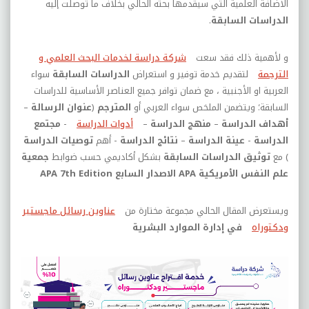
الاضافة العلمية التي سيقدمها بحثه الحالي بخلاف ما توصلت إليه
الدراسات السابقة
.
و لأهمية ذلك فقد سعت
شركة دراسة لخدمات البحث العلمي و
الترجمة
لتقديم خدمة توفير و استعراض
الدراسات السابقة
سواء
العربية او الأجنبية ، مع ضمان توافر جميع العناصر الأساسية للدراسات
السابقة؛ ويتضمن الملخص سواء العربي أو
المترجم
(
عنوان الرسالة
–
أهداف الدراسة
–
منهج الدراسة
–
أدوات الدراسة
-
مجتمع
الدراسة
-
عينة الدراسة
–
نتائج الدراسة
- أهم
توصيات الدراسة
) مع
توثيق الدراسات السابقة
بشكل أكاديمي حسب ضوابط
جمعية
علم النفس الأمريكية
APA
الاصدار السابع
APA 7th Edition
ويستعرض المقال الحالي مجموعة مختارة من
عناوين رسائل ماجستير
ودكتوراه
في إدارة الموارد البشرية