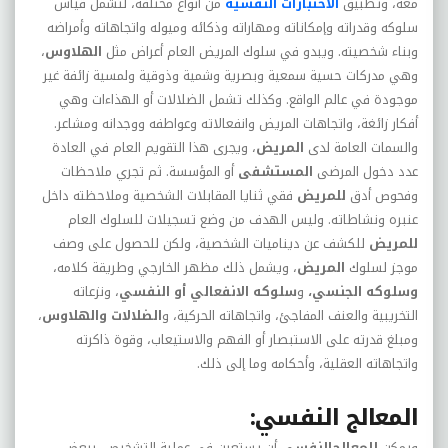
معه، وتطبيق
الاختبارات النفسية
من أنواع مختلفة، لتشمل قياس
سلوكه وقدراته وإمكاناته ومهاراته وذكائه وميوله واتجاهاته وأمراضه
وبناء شخصيته. ويبدو في سلوك المريض العام أعراض مثل
الهلاوس
،
وهي مدركات حسية سمعية وبصرية وشمية وذوقية ولمسية زائفة غير
موجودة في عالم الواقع. وكذلك تشمل الضلالات أو الهذاءات وهي
أفكار زائغة، واتجاهات المريض وانفعالاته وعواطفه ووجدانه ومشاعر.
والسمات العامة لدى
المريض
، ويجرى هذا التقويم العام في العادة
عدد دخول المرضى
المستشفى
أو المؤسسة. ثم تجري ملاحظات
وفحوص أدق
للمريض
فقي ثنايا المقابلات الشخصية وملاحظته داخل
عنبره ونشاطاته. وليس الهدف من وضع تسجيلات للسلوك العام
للمريض
للكشف عن ديناميات الشخصية، ولكن للحصول على وصف
موجز لسلوك
المريض
، ويشمل ذلك مظهر الخارجي وطريقة كلامه،
وسلوكه الجنسي،
و
سلوكه الانفعالي أو النفسي
، ونزعاته
التخريبية والعنف المفاجئ، واتجاهاته الحركية، و
الضلالات والهلاوس
،
ومبلغ قدرته على الاستبصار أو الفهم والاستيعاب، وقوة ذاكرته
واتجاهاته العقلية، وأحكامه وما إلى ذلك.
المعالج النفسي:
ويمكن
للمعالج
النفسي
أن يستعين في عملية التشخيص، ببعض