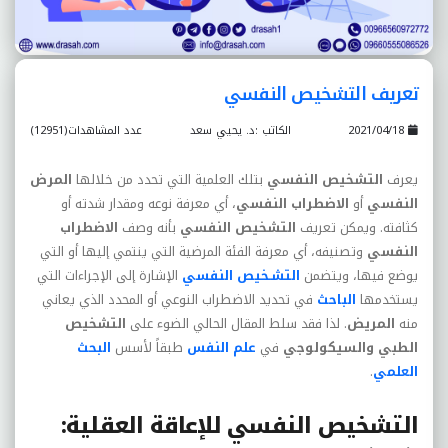
تعريف التشخيص النفسي
2021/04/18
الكاتب :د. يحيي سعد
عدد المشاهدات(12951)
يعرف
التشخيص النفسي
بتلك العلمية التي تحدد من خلالها
المرض
النفسي
أ
و
الاضطراب
النفسي
، أي معرفة نوعه ومقدار شدته أو
كثافته. ويمكن تعريف
التشخيص النفسي
بأنه وصف
الاضطراب
النفسي
وتصنيفه، أي معرفة الفئة المرضية التي ينتمي إليها أو التي
يوضع فيها، ويتضمن
التشـخيص النفسي
الإشارة إلى الإجراءات التي
يستخدمها
الباحث
في تحديد الاضطراب النوعي أو المحدد الذي يعاني
منه
المريض
. لذا فقد سلط المقال الحالي الضوء على
التشخيص
الطبي والسيكولوجي
في
علم النفس
طبقاً لأسس
البحث
العلمي
.
التشخيص النفسي للإعاقة العقلية
: