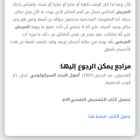
الآن وعما إذا كان الوقت ظهرا أو عصرا أو مغربا أو مساء. ولقياس إدراك
المريض
المكاني يسال عن أسم المكان الذي يوجد به الآن وعن مكان
منزله. أما المعلومات الشخصية فتتضمن سؤاله عن أسمه وعمن هو وعن
مكان وجود أسرته، على أنه لا ينبغي أن نأخذ جميع ما يرويه
المريض
على أنه ضلالات، فقد يعبر عن بعض الحقائق من ذلك ما قرره أحد
المرضى
بأنه يوجد في بطنه أجسام غريبة، ولقد كشفت أشعة عن هذه
الأجسام بالفعل.
مراجع يمكن الرجوع إليها:
العيسوي، عبد الرحمن (1997).
أصول البحث السيكولوجي
. لبنان: دار
الراتب الجامعية.
تحميل كتاب التشخيص
النفسي
pdf
تحميل الكتاب: اضغط هنا