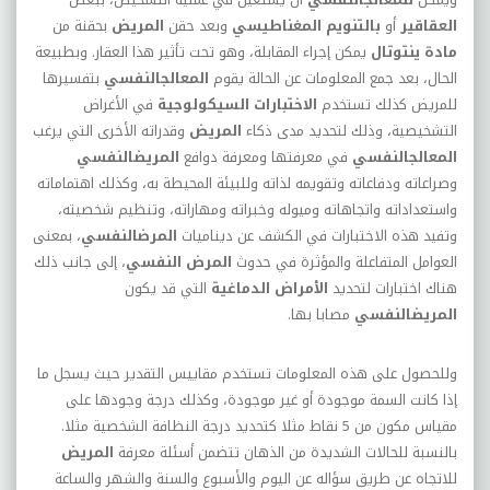
العقاقير
أو
بالتنويم المغناطيسي
وبعد حقن
المريض
بحقنة من
مادة ينتوتال
يمكن إجراء المقابلة، وهو تحت تأثير هذا العقار. وبطبيعة
الحال، بعد جمع المعلومات عن الحالة يقوم
المعالج
النفسي
بتفسيرها
للمريض كذلك تستخدم
الاختبارات السيكولوجية
في الأغراض
التشخيصية، وذلك لتحديد مدى ذكاء
المريض
وقدراته الأخرى التي يرغب
المعالج
النفسي
في معرفتها ومعرفة دوافع
المريض
النفسي
وصراعاته ودفاعاته وتقويمه لذاته وللبيئة المحيطة به، وكذلك اهتماماته
واستعداداته واتجاهاته وميوله وخبراته ومهاراته، وتنظيم شخصيته،
وتفيد هذه الاختبارات في الكشف عن ديناميات
المرض
النفسي
، بمعنى
العوامل المتفاعلة والمؤثرة في حدوث
المرض
النفسي
، إلى جانب ذلك
هناك اختبارات لتحديد
الأمراض الدماغية
التي قد يكون
المريض
النفسي
مصابا بها.
وللحصول على هذه المعلومات تستخدم مقاييس التقدير حيث يسجل ما
إذا كانت السمة موجودة أو غير موجودة، وكذلك درجة وجودها على
مقياس مكون من 5 نقاط مثلا كتحديد درجة النظافة الشخصية مثلا.
بالنسبة للحالات الشديدة من الذهان تتضمن أسئلة معرفة
المريض
للاتجاه عن طريق سؤاله عن اليوم والأسبوع والسنة والشهر والساعة