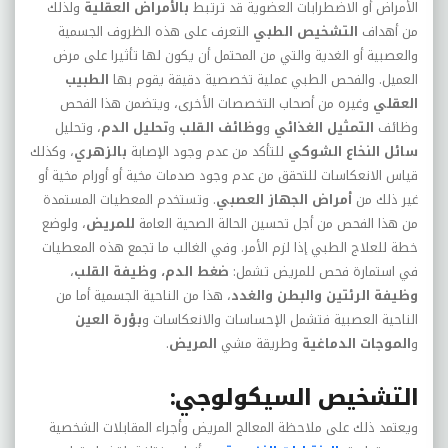
الأمراض أو الاضطرابات العضوية قد ترتبط
بالأمراض العقلية
ولذلك
من أهداف
التشخيص الطبي
التعرف على هذه الظروف الجسمية
والعصبية أو الغدية والتي من المحتمل أن يكون لها تأثيرا على مرض
العميل. والفحص الطبي عملية تخصصية دقيقة يقوم بها
الطبيب
العقلي
وغيره من أصحاب التخصصات الأخرى، ويتضمن هذا الفحص
وظائف
التمثيل الغذائي
و
وظائف القلب
و
تحليل الدم
، وتحليل
سائل النخاع الشوكي
للتأكد من عدم وجود الإصابة
بالزهري
، وكذلك
قياس الانعكاسات للتحقق من عدم وجود صدمات مخية أو أورام مخية أو
غير ذلك من
أمراض الجهاز العصبي
. وتستخدم المعطيات المستمدة
من هذا الفحص من أجل تحسين الحالة الصحية العامة
للمريض
، ولوضع
خطة للعلاج الطبي إذا لزم الأمر. وفي الغالب ما تجمع هذه المعطيات
في استمارة فحص للمريض تشمل:
ضغط الدم،
وظيفة القلب
،
وظيفة الرئتين والبطن والغدد
، هذا من الناحية الجسمية أما من
الناحية العصبية فتشمل الإحساسات والانعكاسات و
بؤرة العين
و
الموجات الدماغية
وطريقة مشي
المريض
.
التشخيص السيكولوجي:
ويعتمد ذلك على ملاحظة المعالج المريض وأجراء المقابلات الشخصية